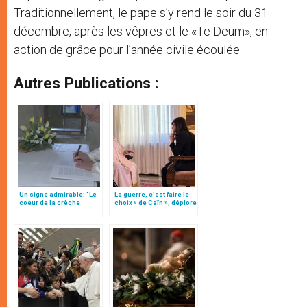
Traditionnellement, le pape s’y rend le soir du 31
décembre, après les vêpres et le «Te Deum», en
action de grâce pour l’année civile écoulée.
Autres Publications :
Un signe admirable: "Le
La guerre, c’est faire le
coeur de la crèche
choix « de Caïn », déplore
commence à battre…"
le pape François
(texte complet)