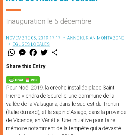
Inauguration le 5 décembre
NOVEMBRE 05, 2019 17:17
ANNE KURIAN-MONTABONE
EGLISES LOCALES
W
M
F
T
S
h
e
a
w
h
a
s
c
i
a
t
s
e
t
r
Share this Entry
s
e
b
t
e
A
n
o
e
p
g
o
r
p
e
k
Pour Noël 2019, la crèche installée place Saint-
r
Pierre viendra de
Scurelle, une commune de la
vallée de la Valsugana, dans le sud-est du Trentin
(Italie du nord), et le sapin d’
Asiago, dans la province
de Vicence, en Vénétie
. Une initiative pour faire
mémoire notamment de la tempête qui a dévasté