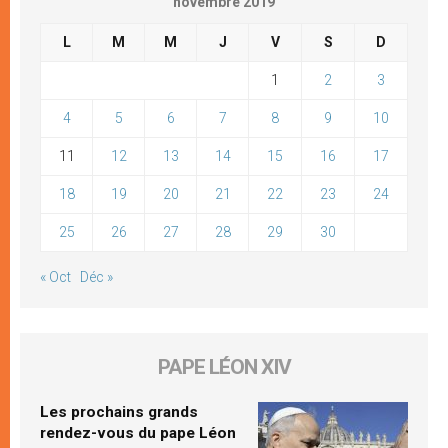
novembre 2019
L
M
M
J
V
S
D
1
2
3
4
5
6
7
8
9
10
11
12
13
14
15
16
17
18
19
20
21
22
23
24
25
26
27
28
29
30
« Oct
Déc »
PAPE LÉON XIV
Les prochains grands
rendez-vous du pape Léon