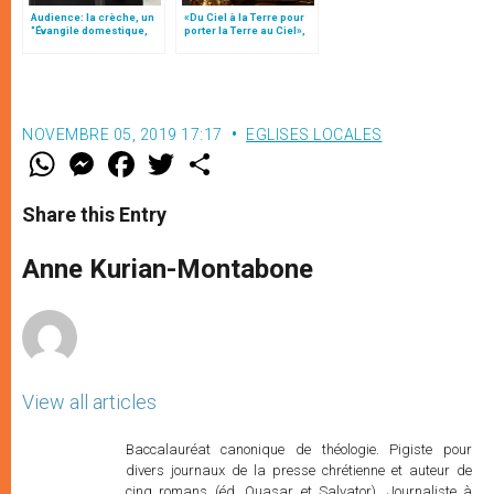
Audience: la crèche, un
«Du Ciel à la Terre pour
"Évangile domestique,
porter la Terre au Ciel»,
qui parle aux familles"
par Mgr Francesco Follo
(traduction complète)
NOVEMBRE 05, 2019 17:17
EGLISES LOCALES
W
M
F
T
S
h
e
a
w
h
a
s
c
i
a
t
s
e
t
r
Share this Entry
s
e
b
t
e
A
n
o
e
p
g
o
r
Anne Kurian-Montabone
p
e
k
r
View all articles
Baccalauréat canonique de théologie. Pigiste pour
divers journaux de la presse chrétienne et auteur de
cinq romans (éd. Quasar et Salvator). Journaliste à