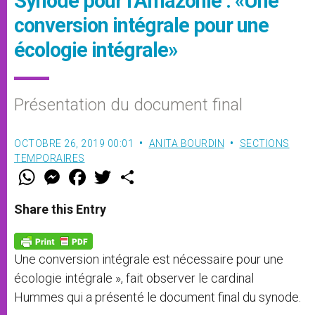
Synode pour l’Amazonie : «Une
conversion intégrale pour une
écologie intégrale»
Présentation du document final
OCTOBRE 26, 2019 00:01
ANITA BOURDIN
SECTIONS
TEMPORAIRES
W
M
F
T
S
h
e
a
w
h
a
s
c
i
a
t
s
e
t
r
Share this Entry
s
e
b
t
e
A
n
o
e
p
g
o
r
p
e
k
Une conversion intégrale est nécessaire pour une
r
écologie intégrale », fait observer le cardinal
Hummes qui a présenté le document final du synode.