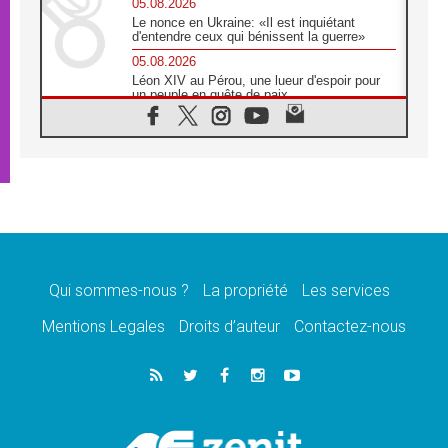
05.08.2026
Le nonce en Ukraine: «Il est inquiétant
d'entendre ceux qui bénissent la guerre»
05.08.2026
Léon XIV au Pérou, une lueur d'espoir pour
un peuple en quête de paix
05.08.2026
SCEAM: L'Église en Afrique vers
l'Assemblée ecclésiale de 2028 depuis
Addis-Abeba
05.08.2026
Le Pape exprime ses condoléances suite au
décès du cardinal Júlio Langa
05.08.2026
Le Pape attendu en novembre en Uruguay,
en Argentine et au Pérou
Qui sommes-nous ?
La propriété
Les services
05.08.2026
Mentions Legales
Droits d’auteur
Contactez-nous
Audience générale: la prière est un acte
d'espérance
04.08.2026
Léon XIV invite les Chevaliers de Colomb à
être des «prophètes de l'harmonie»
04.08.2026
Au Nigéria, attaques d'église, meurtre et