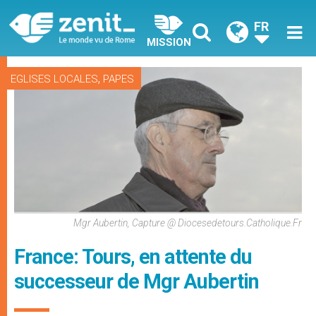
FR
MISSION
,
EGLISES LOCALES
PAPES
Mgr Aubertin, Capture @ Diocesedetours.catholique.fr
France: Tours, en attente du
successeur de Mgr Aubertin