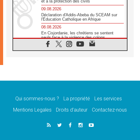
et à la protection des civils
09.08.2026
Déclaration d'Addis-Abeba du SCEAM sur
l'Éducation Catholique en Afrique
08.08.2026
En Cisjordanie, les chrétiens se sentent
seuls face à la violence des colons
08.08.2026
Léon XIV au sanctuaire de Notre Dame du
Bon Conseil à Genazzano en septembre
08.08.2026
Léon XIV: Sainte Agathe aide à contempler
la victoire de l'amour sur la mort
08.08.2026
«Relancer l'empathie», le projet Triennal d'art
des Universités catholiques
Qui sommes-nous ?
La propriété
Les services
08.08.2026
Signis 2026, donner la parole aux religieuses
Mentions Legales
Droits d’auteur
Contactez-nous
catholiques
08.08.2026
Au Bangladesh, l'Église accompagne les
Dalits sur le chemin de la dignité
07.08.2026