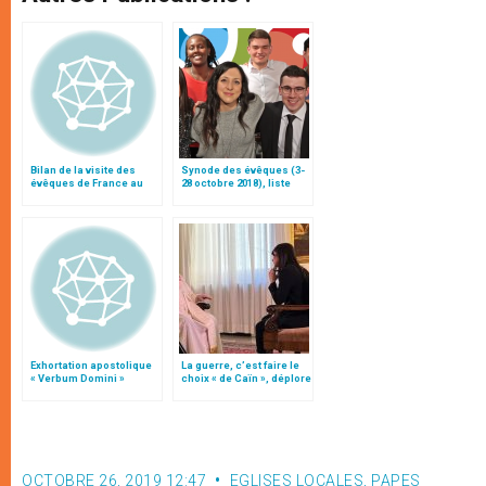
Bilan de la visite des
Synode des évêques (3-
évêques de France au
28 octobre 2018), liste
Vietnam, par
des participants
l’archevêque de Tours
Exhortation apostolique
La guerre, c’est faire le
« Verbum Domini »
choix « de Caïn », déplore
le pape François
OCTOBRE 26, 2019 12:47
EGLISES LOCALES
,
PAPES