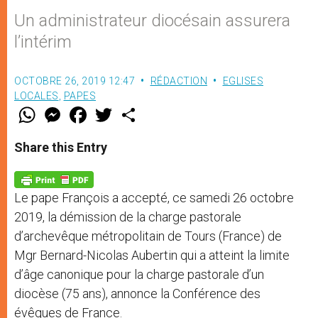
Un administrateur diocésain assurera
l’intérim
OCTOBRE 26, 2019 12:47
RÉDACTION
EGLISES
LOCALES
,
PAPES
W
M
F
T
S
h
e
a
w
h
a
s
c
i
a
t
s
e
t
r
Share this Entry
s
e
b
t
e
A
n
o
e
p
g
o
r
p
e
k
Le pape François a accepté, ce samedi 26 octobre
r
2019, la démission de la charge pastorale
d’archevêque métropolitain de Tours (France) de
Mgr Bernard-Nicolas Aubertin qui a atteint la limite
d’âge canonique pour la charge pastorale d’un
diocèse (75 ans), annonce la Conférence des
évêques de France.