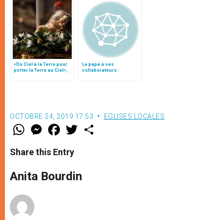
«Du Ciel à la Terre pour
Le pape à ses
porter la Terre au Ciel»,
collaborateurs :
par Mgr Francesco Follo
Travailler pour
évangéliser et non pour
le pouvoir
OCTOBRE 24, 2019 17:53
EGLISES LOCALES
W
M
F
T
S
h
e
a
w
h
a
s
c
i
a
t
s
e
t
r
Share this Entry
s
e
b
t
e
A
n
o
e
p
g
o
r
Anita Bourdin
p
e
k
r