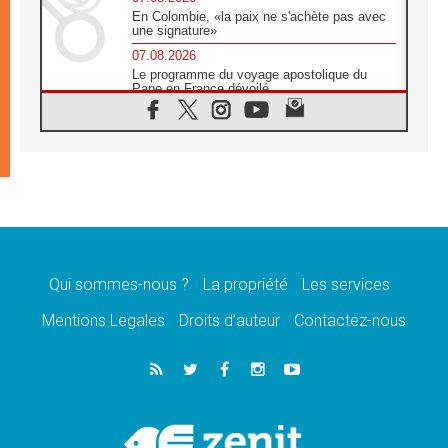
En Colombie, «la paix ne s'achète pas avec
une signature»
07.08.2026
Le programme du voyage apostolique du
Pape en France dévoilé
07.08.2026
1ère Conférence continentale sur l'éducation
catholique en Afrique
07.08.2026
Un logo symbolique pour la venue du Pape
en France
07.08.2026
Cardinal Rossi: «La venue du Pape Léon en
Argentine est un hommage à François»
Qui sommes-nous ?
La propriété
Les services
07.08.2026
Hiroshima et Nagasaki, 81 ans après,
Mentions Legales
Droits d’auteur
Contactez-nous
lancement des «dix jours de prière pour la
paix»
06.08.2026
Préparatifs des JMJ 2027 à Séoul: «c'est
passionnant et l'impatience est immense!»
06.08.2026
Chrétiens et confucéens: respect et sagesse