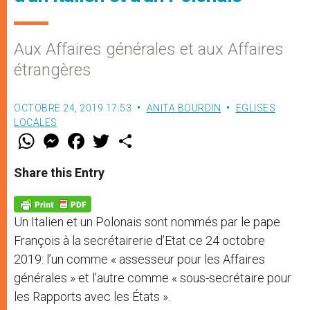
Aux Affaires générales et aux Affaires
étrangères
OCTOBRE 24, 2019 17:53
ANITA BOURDIN
EGLISES
LOCALES
W
M
F
T
S
h
e
a
w
h
a
s
c
i
a
t
s
e
t
r
Share this Entry
s
e
b
t
e
A
n
o
e
p
g
o
r
p
e
k
Un Italien et un Polonais sont nommés par le pape
r
François à la secrétairerie d’Etat ce 24 octobre
2019: l’un comme « assesseur pour les Affaires
générales » et l’autre comme « sous-secrétaire pour
les Rapports avec les États ».