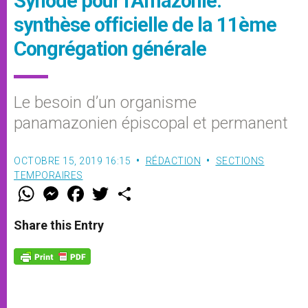
Synode pour l’Amazonie:
synthèse officielle de la 11ème
Congrégation générale
Le besoin d’un organisme
panamazonien épiscopal et permanent
OCTOBRE 15, 2019 16:15
RÉDACTION
SECTIONS
TEMPORAIRES
W
M
F
T
S
h
e
a
w
h
a
s
c
i
a
t
s
e
t
r
Share this Entry
s
e
b
t
e
A
n
o
e
p
g
o
r
p
e
k
r