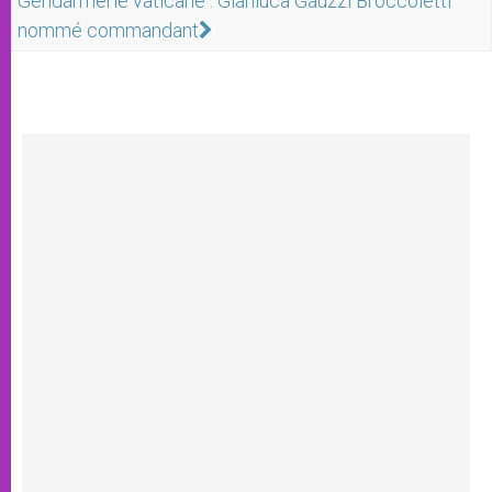
Gendarmerie vaticane : Gianluca Gauzzi Broccoletti
nommé commandant