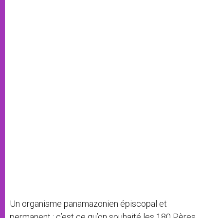
Un organisme panamazonien épiscopal et
permanent : c’est ce qu’on souhaité les 180 Pères