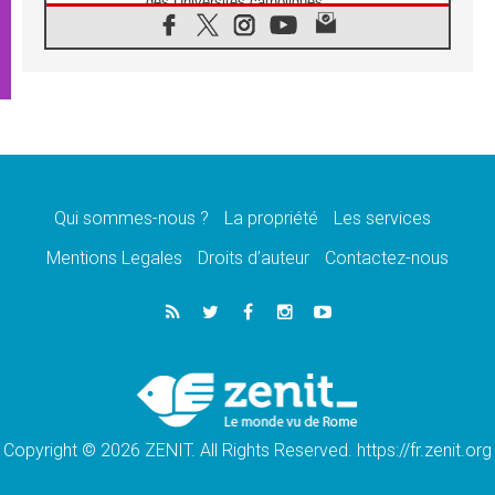
des Universités catholiques
08.08.2026
Signis 2026, donner la parole aux religieuses
catholiques
08.08.2026
Au Bangladesh, l'Église accompagne les
Dalits sur le chemin de la dignité
07.08.2026
Philippines: le vicariat apostolique de
Calapan devient un diocèse
Qui sommes-nous ?
La propriété
Les services
07.08.2026
Congo-Brazzaville: le 15 août, entre solennité
Mentions Legales
Droits d’auteur
Contactez-nous
de l'Assomption et mémoire nationale
07.08.2026
«La paix commence par l'empathie» estime
le cardinal Parolin
07.08.2026
En Colombie, «la paix ne s'achète pas avec
une signature»
Copyright © 2026 ZENIT. All Rights Reserved. https://fr.zenit.org