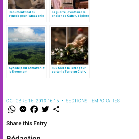
Document final du
La guerre, c’est faire le
synode pour l'Amazonie
choix « de Caïn », déplore
en français: traduction
le pape François
non officielle
Synode pour l'Amazonie:
«Du Ciel à la Terre pour
le Document
porter la Terre au Ciel»,
préparatoire (Texte
par Mgr Francesco Follo
complet)
OCTOBRE 15, 2019 16:15
SECTIONS TEMPORAIRES
W
M
F
T
S
h
e
a
w
h
a
s
c
i
a
t
s
e
t
r
Share this Entry
s
e
b
t
e
A
n
o
e
p
g
o
r
Rédaction