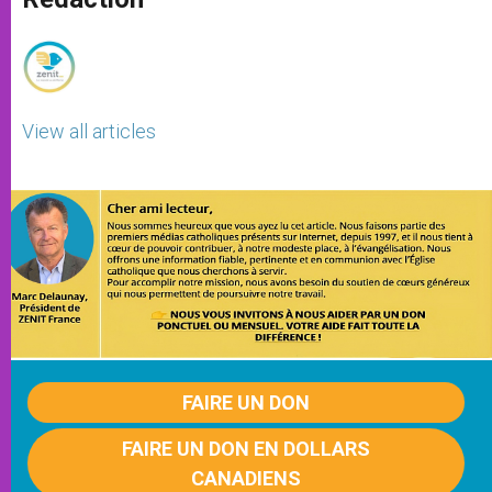
p
e
k
r
View all articles
FAIRE UN DON
FAIRE UN DON EN DOLLARS
CANADIENS