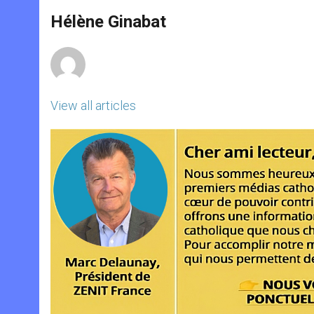
A
n
o
e
p
g
o
r
Hélène Ginabat
p
e
k
r
View all articles