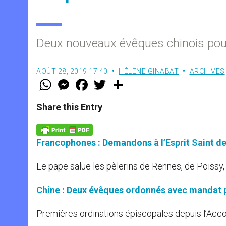
Deux nouveaux évêques chinois pour 
AOÛT 28, 2019 17:40
HÉLÈNE GINABAT
ARCHIVES
W
M
F
T
S
h
e
a
w
h
a
s
c
i
a
t
s
e
t
r
Share this Entry
s
e
b
t
e
A
n
o
e
p
g
o
r
p
e
k
Francophones : Demandons à l’Esprit Saint de
r
Le pape salue les pèlerins de Rennes, de Poissy,
Chine : Deux évêques ordonnés avec mandat p
Premières ordinations épiscopales depuis l’Acco