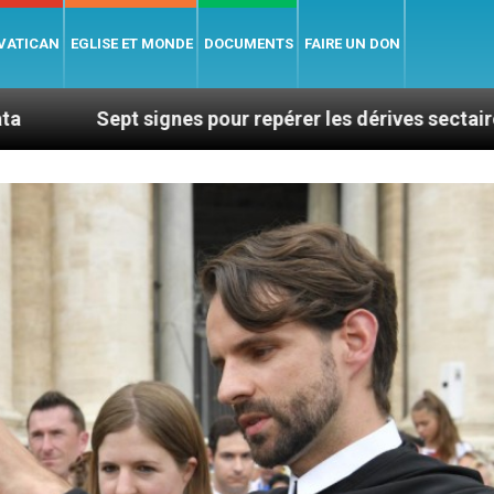
 VATICAN
EGLISE ET MONDE
DOCUMENTS
FAIRE UN DON
signes pour repérer les dérives sectaires du coaching