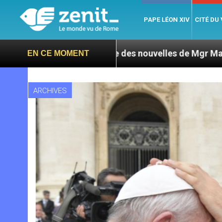
PAPE LÉON XIV
CITÉ DU
: L’ONU exige des nouvelles de Mgr Mata
Sept 
EN CE MOMENT
ARCHIVES