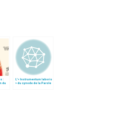
s :
L’« Instrumentum laboris
on du
» du synode de la Parole
de Dieu