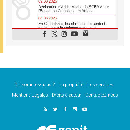
09.08.2026
Déclaration d'Addis-Abeba du SCEAM sur
l'Éducation Catholique en Afrique
08.08.2026
En Cisjordanie, les chrétiens se sentent
seuls face à la violence des colons
08.08.2026
Léon XIV au sanctuaire de Notre Dame du
Bon Conseil à Genazzano en septembre
08.08.2026
Léon XIV: Sainte Agathe aide à contempler
la victoire de l'amour sur la mort
08.08.2026
«Relancer l'empathie», le projet Triennal d'art
des Universités catholiques
Qui sommes-nous ?
La propriété
Les services
08.08.2026
Signis 2026, donner la parole aux religieuses
Mentions Legales
Droits d’auteur
Contactez-nous
catholiques
08.08.2026
Au Bangladesh, l'Église accompagne les
Dalits sur le chemin de la dignité
07.08.2026
Philippines: le vicariat apostolique de
Calapan devient un diocèse