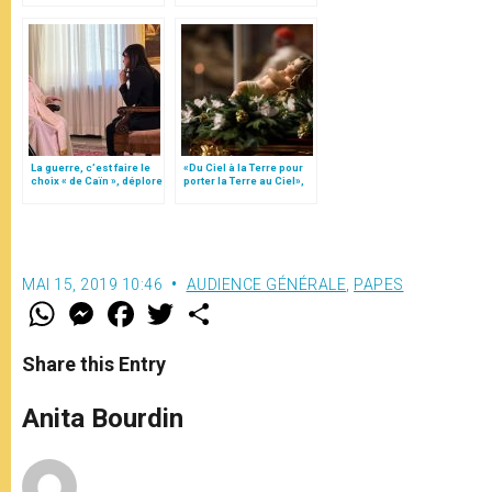
François
La guerre, c’est faire le
«Du Ciel à la Terre pour
choix « de Caïn », déplore
porter la Terre au Ciel»,
le pape François
par Mgr Francesco Follo
MAI 15, 2019 10:46
AUDIENCE GÉNÉRALE
,
PAPES
W
M
F
T
S
h
e
a
w
h
a
s
c
i
a
t
s
e
t
r
Share this Entry
s
e
b
t
e
A
n
o
e
p
g
o
r
Anita Bourdin
p
e
k
r