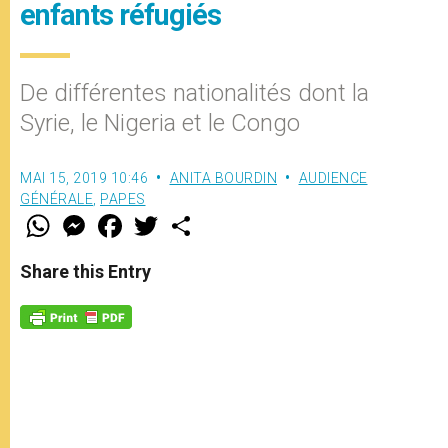
enfants réfugiés
De différentes nationalités dont la
Syrie, le Nigeria et le Congo
MAI 15, 2019 10:46
ANITA BOURDIN
AUDIENCE
GÉNÉRALE
,
PAPES
W
M
F
T
S
h
e
a
w
h
a
s
c
i
a
t
s
e
t
r
Share this Entry
s
e
b
t
e
A
n
o
e
p
g
o
r
p
e
k
r