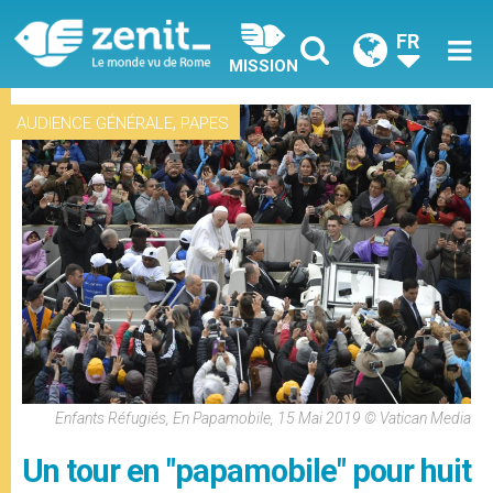
FR
MISSION
,
AUDIENCE GÉNÉRALE
PAPES
Enfants Réfugiés, En Papamobile, 15 Mai 2019 © Vatican Media
Un tour en "papamobile" pour huit