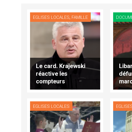
,
EGLISES LOCALES
FAMILLE
DOCUM
Le card. Krajewski
Liba
réactive les
défu
compteurs
maro
électriques d'un
card
immeuble occupé
EGLISES LOCALES
EGLISE