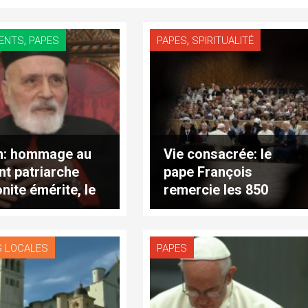
,
,
ENTS
PAPES
PAPES
SPIRITUALITÉ
n: hommage au
Vie consacrée: le
nt patriarche
pape François
nite émérite, le
remercie les 850
. Sfeir
Supérieures
générales réunies à
Rome (traduction
S LOCALES
PAPES
complète)