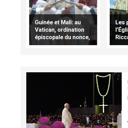
Guinée et Mali: au
Les 
Vatican, ordination
l’Égl
épiscopale du nonce,
Ricc
Mgr Chmielecki
Pier