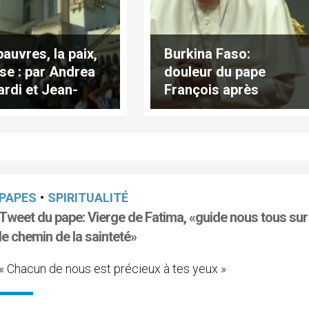
pauvres, la paix,
Burkina Faso:
ise : par Andrea
douleur du pape
ardi et Jean-
François après
re Denis
l'attaque dans l'église
de Dablo
PAPES
•
SPIRITUALITÉ
Tweet du pape: Vierge de Fatima, «guide nous tous sur
le chemin de la sainteté»
« Chacun de nous est précieux à tes yeux »