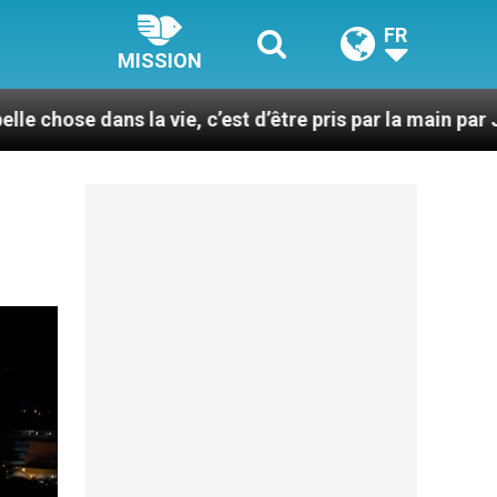
FR
MISSION
 vie, c’est d’être pris par la main par Jésus
Un 