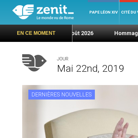
PAPE LÉON XIV
CITÉ DU
credi 5 août 2026
Hommage du Saint-Père suite
EN CE MOMENT
JOUR
Mai 22nd, 2019
DERNIÈRES NOUVELLES