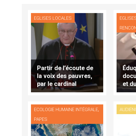
EGLISES LOCALES
EGLISE
RENCO
Partir de l’écoute de
Éduq
la voix des pauvres,
docu
par le cardinal
et d
Parolin (3)
œcu
Egli
,
ECOLOGIE HUMAINE INTÉGRALE
AUDIEN
PAPES