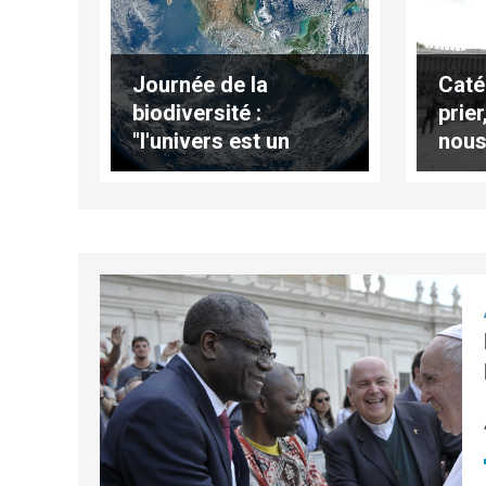
Journée de la
Caté
biodiversité :
prie
"l'univers est un
nous 
langage de l'amour
(Tra
de Dieu", affirme le
comp
pape