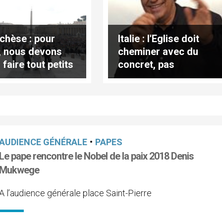
chèse : pour
Italie : l'Eglise doit
r, nous devons
cheminer avec du
faire tout petits
concret, pas
duction
seulement des
lète)
"idées"
AUDIENCE GÉNÉRALE
•
PAPES
Le pape rencontre le Nobel de la paix 2018 Denis
Mukwege
A l’audience générale place Saint-Pierre