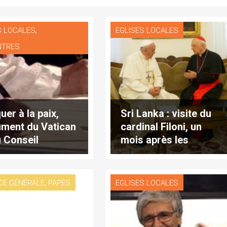
,
S LOCALES
EGLISES LOCALES
NTRES
uer à la paix,
Sri Lanka : visite du
ment du Vatican
cardinal Filoni, un
u Conseil
mois après les
ménique des
attentats terroristes
ses
,
CE GÉNÉRALE
PAPES
EGLISES LOCALES