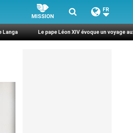
FR
MISSION
ape Léon XIV évoque un voyage aux États-Unis