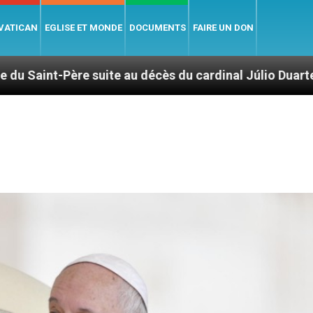
 VATICAN
EGLISE ET MONDE
DOCUMENTS
FAIRE UN DON
 au décès du cardinal Júlio Duarte Langa
Le p