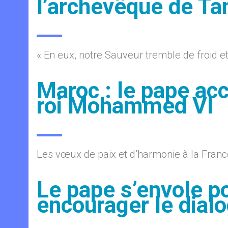
l’archevêque de Ta
« En eux, notre Sauveur tremble de froid et
Maroc : le pape accu
roi Mohammed VI
Les vœux de paix et d’harmonie à la France
Le pape s’envole po
encourager le dialo