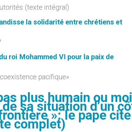
torités (texte intégral)
ndisse la solidarité entre chrétiens et
V
 du roi Mohammed VI pour la paix de
 coexistence pacifique»
 pas plus humain ou mo
de sa situation d’un cô
frontière »: le pape cite
te complet)