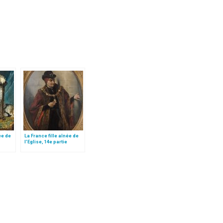
ée de
La France fille aînée de
l’Eglise, 14e partie