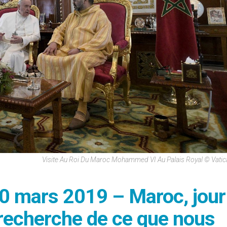
Visite Au Roi Du Maroc Mohammed VI Au Palais Royal © Vati
30 mars 2019 – Maroc, jour
a recherche de ce que nous