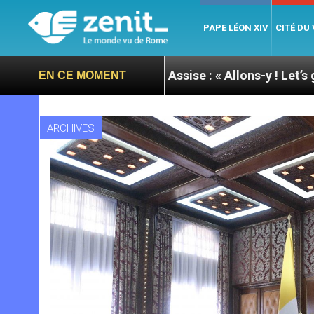
PAPE LÉON XIV
CITÉ DU
e du pape à Assise : « Allons-y ! Let’s go ! »
Nic
EN CE MOMENT
ARCHIVES