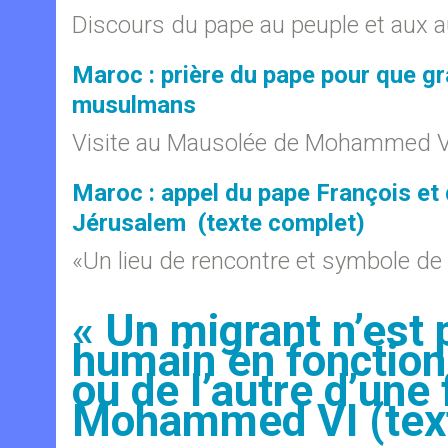
Discours du pape au peuple et aux au
Maroc : prière du pape pour que gra
musulmans
Visite au Mausolée de Mohammed 
Maroc : appel du pape François et
Jérusalem (texte complet)
«Un lieu de rencontre et symbole de
« Un migrant n’est
humain en fonction 
ou de l’autre d’une 
Mohammed VI (tex