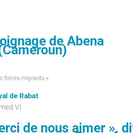
moignage de Abena
(Cameroun)
s frères migrants »
oyal de Rabat
mmed VI
rci de nous aimer », di