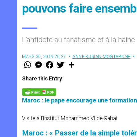
pouvons faire ensemb
L’antidote au fanatisme et à la haine
MARS 30, 2019 20:27
ANNE KURIAN-MONTABONE
W
M
F
T
S
h
e
a
w
h
a
s
c
i
a
t
s
e
t
r
Share this Entry
s
e
b
t
e
A
n
o
e
p
g
o
r
p
e
k
Maroc : le pape encourage une formation 
r
Visite à l’Institut Mohammed VI de Rabat
Maroc : « Passer de la simple tolér