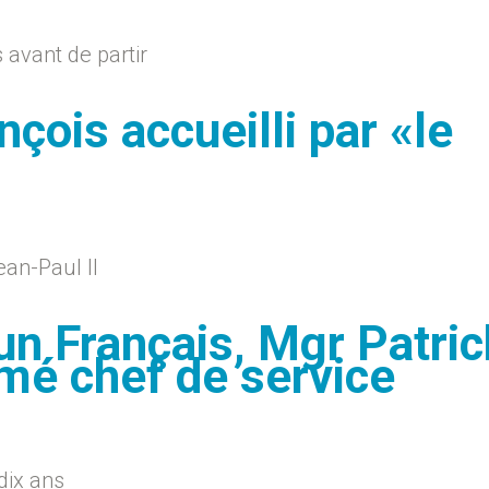
avant de partir
nçois accueilli par «le
ean-Paul II
 un Français, Mgr Patric
mé chef de service
 dix ans