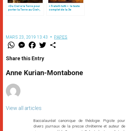
«Du Ciel à la Terre pour
« Fratelli tutti »: le texte
porter la Terre au Ciel»,
complet de la 3e
par Mgr Francesco Follo
encyclique du pape
François
MARS 23, 2019 13:43
PAPES
W
M
F
T
S
h
e
a
w
h
a
s
c
i
a
t
s
e
t
r
Share this Entry
s
e
b
t
e
A
n
o
e
p
g
o
r
Anne Kurian-Montabone
p
e
k
r
View all articles
Baccalauréat canonique de théologie. Pigiste pour
divers journaux de la presse chrétienne et auteur de