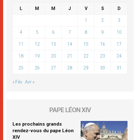
L
M
M
J
V
S
D
1
2
3
4
5
6
7
8
9
10
11
12
13
14
15
16
17
18
19
20
21
22
23
24
25
26
27
28
29
30
31
« Fév
Avr »
PAPE LÉON XIV
Les prochains grands
rendez-vous du pape Léon
XIV