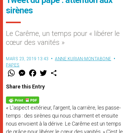
Tweet du pape : attention aux
sirènes
Le Carême, un temps pour « libérer le
cœur des vanités »
MARS 23, 2019 13:43
ANNE KURIAN-MONTABONE
PAPES
W
M
F
T
S
h
e
a
w
h
a
s
c
i
a
t
s
e
t
r
Share this Entry
s
e
b
t
e
A
n
o
e
p
g
o
r
p
e
k
« L’aspect extérieur, l’argent, la carrière, les passe-
r
temps : des sirènes qui nous charment et ensuite
nous envoient à la dérive. Le Carême est un temps
de grâce pour libérer le cœur des vanités. » C’est le