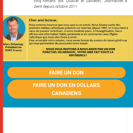
cinq romans (éd. Quasar et Salvator). Journaliste à
Zenit depuis octobre 2011.
FAIRE UN DON
FAIRE UN DON EN DOLLARS
CANADIENS