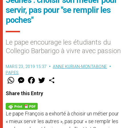
servir, pas pour "se remplir les
poches"
Le pape encourage les étudiants du
Collegio Barbarigo à vivre avec passion
MARS 23, 2019 15:37
ANNE KURIAN-MONTABONE
PAPES
W
M
F
T
S
h
e
a
w
h
a
s
c
i
a
t
s
e
t
r
Share this Entry
s
e
b
t
e
A
n
o
e
p
g
o
r
p
e
k
Le pape François a exhorté à choisir un métier pour
r
« mieux servir les autres », pas pour « se remplir les