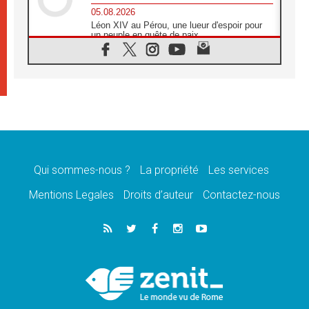
05.08.2026
Léon XIV au Pérou, une lueur d'espoir pour
un peuple en quête de paix
05.08.2026
SCEAM: L'Église en Afrique vers
l'Assemblée ecclésiale de 2028 depuis
Addis-Abeba
05.08.2026
Le Pape exprime ses condoléances suite au
décès du cardinal Júlio Langa
05.08.2026
Le Pape attendu en novembre en Uruguay,
en Argentine et au Pérou
Qui sommes-nous ?
La propriété
Les services
05.08.2026
Mentions Legales
Droits d’auteur
Contactez-nous
Audience générale: la prière est un acte
d'espérance
04.08.2026
Léon XIV invite les Chevaliers de Colomb à
être des «prophètes de l'harmonie»
04.08.2026
Au Nigéria, attaques d'église, meurtre et
enlèvements de religieux suscitent l'émotion