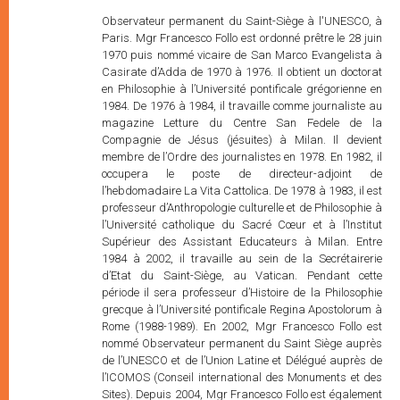
Observateur permanent du Saint-Siège à l'UNESCO, à Paris. Mgr Francesco Follo est ordonné prêtre le 28 juin 1970 puis nommé vicaire de San Marco Evangelista à Casirate d’Adda de 1970 à 1976. Il obtient un doctorat en Philosophie à l’Université pontificale grégorienne en 1984. De 1976 à 1984, il travaille comme journaliste au magazine Letture du Centre San Fedele de la Compagnie de Jésus (jésuites) à Milan. Il devient membre de l’Ordre des journalistes en 1978. En 1982, il occupera le poste de directeur-adjoint de l’hebdomadaire La Vita Cattolica. De 1978 à 1983, il est professeur d’Anthropologie culturelle et de Philosophie à l’Université catholique du Sacré Cœur et à l’Institut Supérieur des Assistant Educateurs à Milan. Entre 1984 à 2002, il travaille au sein de la Secrétairerie d’Etat du Saint-Siège, au Vatican. Pendant cette période il sera professeur d’Histoire de la Philosophie grecque à l’Université pontificale Regina Apostolorum à Rome (1988-1989). En 2002, Mgr Francesco Follo est nommé Observateur permanent du Saint Siège auprès de l’UNESCO et de l’Union Latine et Délégué auprès de l’ICOMOS (Conseil international des Monuments et des Sites). Depuis 2004, Mgr Francesco Follo est également membre du Comité scientifique du magazine Oasis (magazine spécialisé dans le dialogue interculturel et interreligieux). Mgr Francesco Follo est Prélat d’Honneur de Sa Sainteté depuis le 27 mai 2000. Observateur permanent du Saint-Siège à l'UNESCO, à Paris. Mgr Francesco Follo est ordonné prêtre le 28 juin 1970 puis nommé vicaire de San Marco Evangelista à Casirate d’Adda de 1970 à 1976. Il obtient un doctorat en Philosophie à l’Université pontificale grégorienne en 1984. De 1976 à 1984, il travaille comme journaliste au magazine Letture du Centre San Fedele de la Compagnie de Jésus (jésuites) à Milan. Il devient membre de l’Ordre des journalistes en 1978. En 1982, il occupera le poste de directeur-adjoint de l’hebdomadaire La Vita Cattolica. De 1978 à 1983, il est professeur d’Anthropologie culturelle et de Philosophie à l’Université catholique du Sacré Cœur et à l’Institut Supérieur des Assistant Educateurs à Milan. Entre 1984 à 2002, il travaille au sein de la Secrétairerie d’Etat du Saint-Siège, au Vatican. Pendant cette période il sera professeur d’Histoire de la Philosophie grecque à l’Université pontificale Regina Apostolorum à Rome (1988-1989). En 2002, Mgr Francesco Follo est nommé Observateur permanent du Saint Siège auprès de l’UNESCO et de l’Union Latine et Délégué auprès de l’ICOMOS (Conseil international des Monuments et des Sites). Depuis 2004, Mgr Francesco Follo est également membre du Comité scientifique du magazine Oasis (magazine spécialisé dans le dialogue interculturel et interreligieux). Mgr Francesco Follo est Prélat d’Honneur de Sa Sainteté depuis le 27 mai 2000. Observateur permanent du Saint-Siège à l'UNESCO, à Paris. Mgr Francesco Follo est ordonné prêtre le 28 juin 1970 puis nommé vicaire de San Marco Evangelista à Casirate d’Adda de 1970 à 1976. Il obtient un doctorat en Philosophie à l’Université pontificale grégorienne en 1984. De 1976 à 1984, il travaille comme journaliste au magazine Letture du Centre San Fedele de la Compagnie de Jésus (jésuites) à Milan. Il devient membre de l’Ordre des journalistes en 1978. En 1982, il occupera le poste de directeur-adjoint de l’hebdomadaire La Vita Cattolica. De 1978 à 1983, il est professeur d’Anthropologie culturelle et de Philosophie à l’Université catholique du Sacré Cœur et à l’Institut Supérieur des Assistant Educateurs à Milan. Entre 1984 à 2002, il travaille au sein de la Secrétairerie d’Etat du Saint-Siège, au Vatican. Pendant cette période il sera professeur d’Histoire de la Philosophie grecque à l’Université pontificale Regina Apostolorum à Rome (1988-1989). En 2002, Mgr Francesco Follo est nommé Observateur permanent du Saint Siège auprès de l’UNESCO et de l’Union Latine et Délégué auprès de l’ICOMOS (Conseil international des Monuments et des Sites). Depuis 2004, Mgr Francesco Follo est également membre du Comité scientifique du magazine Oasis (magazine spécialisé dans le dialogue interculturel et interreligieux). Mgr Francesco Follo est Prélat d’Honneur de Sa Sainteté depuis le 27 mai 2000. Observateur permanent du Saint-Siège à l'UNESCO, à Paris. Mgr Francesco Follo est ordonné prêtre le 28 juin 1970 puis nommé vicaire de San Marco Evangelista à Casirate d’Adda de 1970 à 1976. Il obtient un doctorat en Philosophie à l’Université pontificale grégorienne en 1984. De 1976 à 1984, il travaille comme journaliste au magazine Letture du Centre San Fedele de la Compagnie de Jésus (jésuites) à Milan. Il devient membre de l’Ordre des journalistes en 1978. En 1982, il occupera le poste de directeur-adjoint de l’hebdomadaire La Vita Cattolica. De 1978 à 1983, il est professeur d’Anthropologie culturelle et de Philosophie à l’Université catholique du Sacré Cœur et à l’Institut Supérieur des Assistant Educateurs à Milan. Entre 1984 à 2002, il travaille au sein de la Secrétairerie d’Etat du Saint-Siège, au Vatican. Pendant cette période il sera professeur d’Histoire de la Philosophie grecque à l’Université pontificale Regina Apostolorum à Rome (1988-1989). En 2002, Mgr Francesco Follo est nommé Observateur permanent du Saint Siège auprès de l’UNESCO et de l’Union Latine et Délégué auprès de l’ICOMOS (Conseil international des Monuments et des Sites). Depuis 2004, Mgr Francesco Follo est également membre du Comité scientifique du magazine Oasis (magazine spécialisé dans le dialogue interculturel et interreligieux). Mgr Francesco Follo est Prélat d’Honneur de Sa Sainteté depuis le 27 mai 2000. Observateur permanent du Saint-Siège à l'UNESCO, à Paris. Mgr Francesco Follo est ordonné prêtre le 28 juin 1970 puis nommé vicaire de San Marco Evangelista à Casirate d’Adda de 1970 à 1976. Il obtient un doctorat en Philosophie à l’Université pontificale grégorienne en 1984. De 1976 à 1984, il travaille comme journaliste au magazine Letture du Centre San Fedele de la Compagnie de Jésus (jésuites) à Milan. Il devient membre de l’Ordre des journalistes en 1978. En 1982, il occupera le poste de directeur-adjoint de l’hebdomadaire La Vita Cattolica. De 1978 à 1983, il est professeur d’Anthropologie culturelle et de Philosophie à l’Université catholique du Sacré Cœur et à l’Institut Supérieur des Assistant Educateurs à Milan. Entre 1984 à 2002, il travaille au sein de la Secrétairerie d’Etat du Saint-Siège, au Vatican. Pendant cette période il sera professeur d’Histoire de la Philosophie grecque à l’Université pontificale Regina Apostolorum à Rome (1988-1989). En 2002, Mgr Francesco Follo est nommé Observateur permanent du Saint Siège auprès de l’UNESCO et de l’Union Latine et Délégué auprès de l’ICOMOS (Conseil international des Monuments et des Sites). Depuis 2004, Mgr Francesco Follo est également membre du Comité scientifique du magazine Oasis (magazine spécialisé dans le dialogue interculturel et interreligieux). Mgr Francesco Follo est Prélat d’Honneur de Sa Sainteté depuis le 27 mai 2000. Observateur permanent du Saint-Siège à l'UNESCO, à Paris. Mgr Francesco Follo est ordonné prêtre le 28 juin 1970 puis nommé vicaire de San Marco Evangelista à Casirate d’Adda de 1970 à 1976. Il obtient un doctorat en Philosophie à l’Université pontificale grégorienne en 1984. De 1976 à 1984, il travaille comme journaliste au magazine Letture du Centre San Fedele de la Compagnie de Jésus (jésuites) à Milan. Il devient membre de l’Ordre des journalistes en 1978. En 1982, il occupera le poste de directeur-adjoint de l’hebdomadaire La Vita Cattolica. De 1978 à 1983, il est professeur d’Anthropologie culturelle et de Philosophie à l’Université catholique du Sacré Cœur et à l’Institut Supérieur des Assistant Educateurs à Milan. Entre 1984 à 2002, il travaille au sein de la Secrétairerie d’Etat du Saint-Siège, au Vatican. Pendant cette période il sera professeur d’Histoire de la Philosophie grecque à l’Université pontificale Regina Apostolorum à Rome (1988-1989). En 2002, Mgr Francesco Follo est nommé Observateur permanent du Saint Siège auprès de l’UNESCO et de l’Union Latine et Délégué auprès de l’ICOMOS (Conseil international des Monuments et des Sites). Depuis 2004, Mgr Francesco Follo est également membre du Comité scientifique du magazine Oasis (magazine spécialisé dans le dialogue interculturel et interreligieux). Mgr Francesco Follo est Prélat d’Honneur de Sa Sainteté depuis le 27 mai 2000. Observateur permanent du Saint-Siège à l'UNESCO, à Paris. Mgr Francesco Follo est ordonné prêtre le 28 juin 1970 puis nommé vicaire de San Marco Evangelista à Casirate d’Adda de 1970 à 1976. Il obtient un doctorat en Philosophie à l’Université pontificale grégorienne en 1984. De 1976 à 1984, il travaille comme journaliste au magazine Letture du Centre San Fedele de la Compagnie de Jésus (jésuites) à Milan. Il devient membre de l’Ordre des journalistes en 1978. En 1982, il occupera le poste de directeur-adjoint de l’hebdomadaire La Vita Cattolica. De 1978 à 1983, il est professeur d’Anthropologie culturelle et de Philosophie à l’Université catholique du Sacré Cœur et à l’Institut Supérieur des Assistant Educateurs à Milan. Entre 1984 à 2002, il travaille au sein de la Secrétairerie d’Etat du Saint-Siège, au Vatican. Pendant cette période il sera professeur d’Histoire de la Philosophie grecque à l’Université pontificale Regina Apostolorum à Rome (1988-1989). En 2002, Mgr Francesco Follo est nommé Observateur permanent du Saint Siège auprès de l’UNESCO et de l’Union Latine et Délégué auprès de l’ICOMOS (Conseil international des Monuments et des Sites). Depuis 2004, Mgr Francesco Follo est également membre du Comité scientifique du magazine Oasis (magazine spécialisé dans le dialogue interculturel et interreligieux). Mgr Francesco Follo est Prélat d’Honneur de Sa Sainteté depuis le 27 mai 2000. Observateur permanent du Saint-Siège à l'UNESCO, à