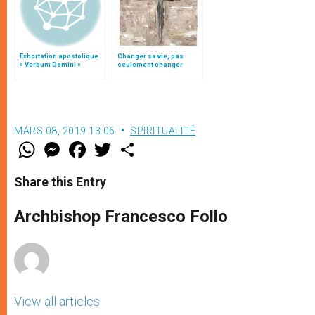
Exhortation apostolique
Changer sa vie, pas
« Verbum Domini »
seulement changer
quelque chose, par Mgr
Follo
MARS 08, 2019 13:06
SPIRITUALITÉ
W
M
F
T
S
h
e
a
w
h
a
s
c
i
a
t
s
e
t
r
Share this Entry
s
e
b
t
e
A
n
o
e
p
g
o
r
Archbishop Francesco Follo
p
e
k
r
View all articles