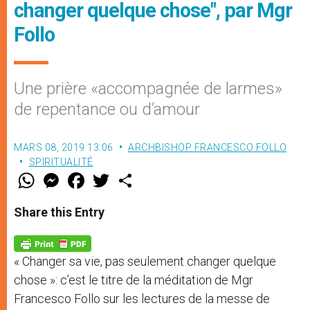
changer quelque chose", par Mgr
Follo
Une prière «accompagnée de larmes»
de repentance ou d’amour
MARS 08, 2019 13:06
ARCHBISHOP FRANCESCO FOLLO
SPIRITUALITÉ
W
M
F
T
S
h
e
a
w
h
a
s
c
i
a
t
s
e
t
r
Share this Entry
s
e
b
t
e
A
n
o
e
p
g
o
r
p
e
k
« Changer sa vie, pas seulement changer quelque
r
chose »: c’est le titre de la méditation de Mgr
Francesco Follo sur les lectures de la messe de