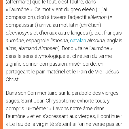
(affermare) que le tout, c’est l’autre, dans
« l’aumône ». Ce mot vient du grec eleèo (= j’ai
compassion), d’où à travers l’adjectif
eléemon
(=
compatissant) arriva au mot latin (chrétien)
eleemosyna
et d’ici aux autre langues (p.ex. : français
aumône
, espagnole
limosna
,
catalan
almoina,
anglais
alms
, alamand
Almosen
). Donc « faire l’aumône »
dans le sens étymologique et chrétien du terme
signifie donner compassion, miséricorde, en
partageant le pain matériel et le Pain de Vie : Jésus
Christ
Dans son Commentaire sur la parabole des vierges
sages, Saint Jean Chrysostome exhorte tous, y
compris lui-même : « Lavons notre âme dans
l’aumône » et en s’adressant aux vierges, il continue :
« Le feu de la virginité s’éteint si l’on ne verse pas sur