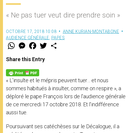
« Ne pas tuer veut dire prendre soin »
OCTOBRE 17, 2018 10:08
ANNE KURIAN-MONTABONE
AUDIENCE GÉNÉRALE
,
PAPES
W
M
F
T
S
h
e
a
w
h
a
s
c
i
a
t
s
e
t
r
Share this Entry
s
e
b
t
e
A
n
o
e
p
g
o
r
p
e
k
« L’insulte et le mépris peuvent tuer… et nous
r
sommes habitués à insulter, comme on respire », a
déploré le pape François lors de l’audience générale
de ce mercredi 17 octobre 2018. Et l’indifférence
aussi tue.
Poursuivant ses catéchèses sur le Décalogue, il a