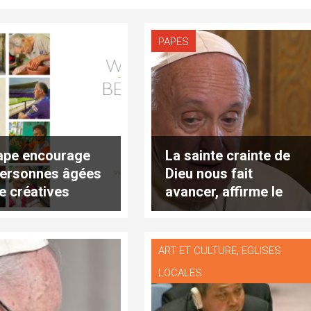
PAPES
ape encourage
La sainte crainte de
personnes âgées
Dieu nous fait
re créatives
avancer, affirme le
pape
,
ART ET CULTURE
EGLISES
LOCALES