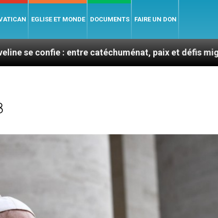
 VATICAN
EGLISE ET MONDE
DOCUMENTS
FAIRE UN DON
entre catéchuménat, paix et défis migratoires
Lé
8