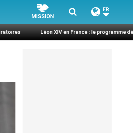
FR
MISSION
on XIV en France : le programme détaillé de sa visite e