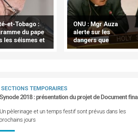
ité-et-Tobago :
ONU : Mgr Auza
gramme du pape
alerte sur les
s les séismes et
dangers que
dations
représentent les
armes nucléaires
SECTIONS TEMPORAIRES
Synode 2018 : présentation du projet de Document fina
Un pèlerinage et un temps festif sont prévus dans les
prochains jours