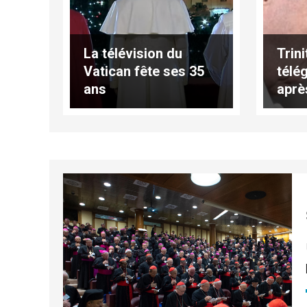
La télévision du
Trin
Vatican fête ses 35
télé
ans
aprè
inon