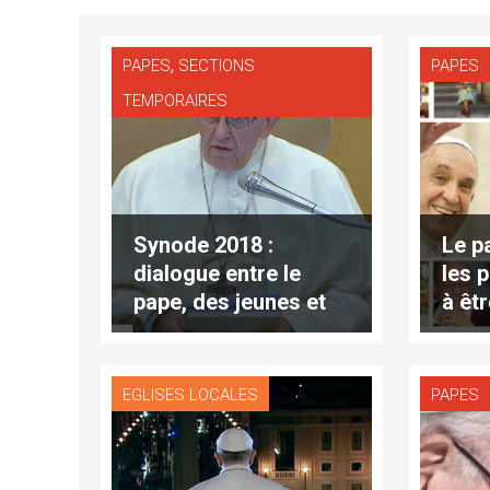
,
PAPES
SECTIONS
PAPES
TEMPORAIRES
Synode 2018 :
Le p
dialogue entre le
les 
pape, des jeunes et
à êt
des personnes âgées
EGLISES LOCALES
PAPES