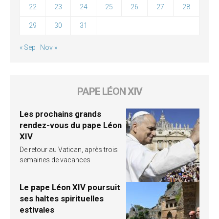
22
23
24
25
26
27
28
29
30
31
« Sep
Nov »
PAPE LÉON XIV
Les prochains grands
rendez-vous du pape Léon
XIV
De retour au Vatican, après trois
semaines de vacances
Le pape Léon XIV poursuit
ses haltes spirituelles
estivales