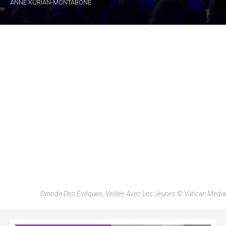
ANNE KURIAN-MONTABONE
Synode Des Évêques, Veillée Avec Les Jeunes © Vatican Media