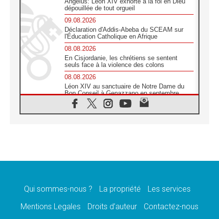
Angélus: Léon XIV exhorte à la foi en Dieu
dépouillée de tout orgueil
09.08.2026
Déclaration d'Addis-Abeba du SCEAM sur
l'Éducation Catholique en Afrique
08.08.2026
En Cisjordanie, les chrétiens se sentent
seuls face à la violence des colons
08.08.2026
Léon XIV au sanctuaire de Notre Dame du
Bon Conseil à Genazzano en septembre
08.08.2026
Léon XIV: Sainte Agathe aide à contempler
la victoire de l'amour sur la mort
08.08.2026
«Relancer l'empathie», le projet Triennal d'art
des Universités catholiques
08.08.2026
Signis 2026, donner la parole aux religieuses
catholiques
Qui sommes-nous ?
La propriété
Les services
08.08.2026
Au Bangladesh, l'Église accompagne les
Mentions Legales
Droits d’auteur
Contactez-nous
Dalits sur le chemin de la dignité
07.08.2026