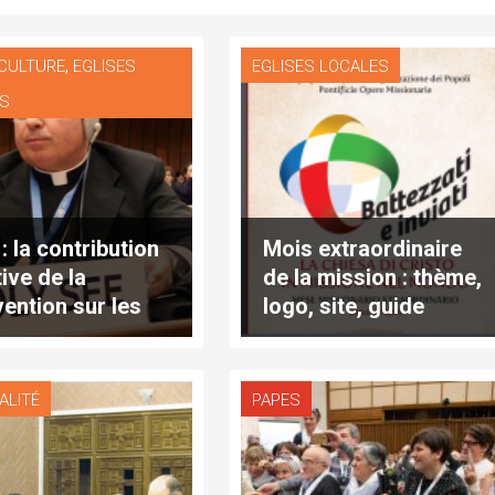
,
 CULTURE
EGLISES
EGLISES LOCALES
ES
: la contribution
Mois extraordinaire
ive de la
de la mission : thème,
ention sur les
logo, site, guide
s antipersonnel
ALITÉ
PAPES