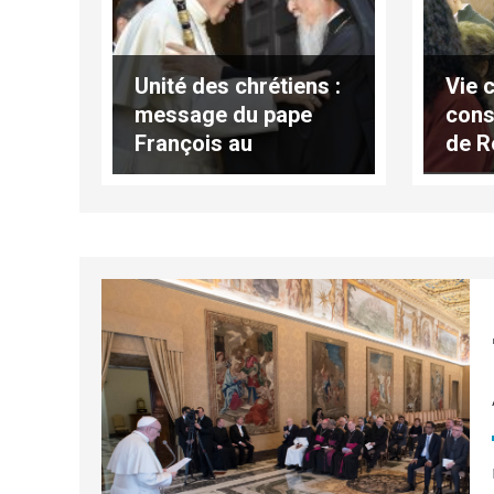
Unité des chrétiens :
Vie 
message du pape
cons
François au
de R
patriarche
"Soc
Bartholomée
apos