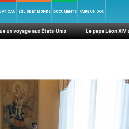
 VATICAN
EGLISE ET MONDE
DOCUMENTS
FAIRE UN DON
s-Unis
Le pape Léon XIV se rendra en Uruguay, 