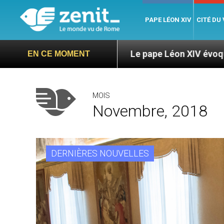
PAPE LÉON XIV
CITÉ DU
ga
Le pape Léon XIV évoque un voyage aux État
EN CE MOMENT
MOIS
Novembre, 2018
DERNIÈRES NOUVELLES