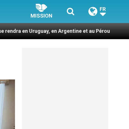
FR
MISSION
en Argentine et au Pérou
Des prophètes d’har