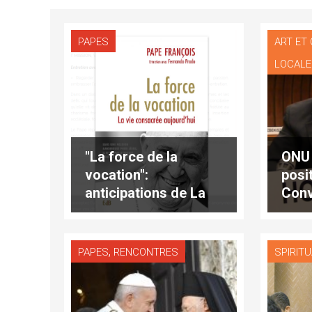
PAPES
ART ET
LOCAL
"La force de la
ONU 
vocation":
posit
anticipations de La
Conv
Stampa
mine
,
PAPES
RENCONTRES
SPIRITU