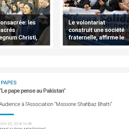
consacrée: les
Le volontariat
acrés
construit une société
egnum Christi,
fraternelle, affirme le
iétés de vie
pape
tolique"
PAPES
"Le pape pense au Pakistan"
Audience à l’Association “Missione Shahbaz Bhatti”
NOV 30, 2018 16:48