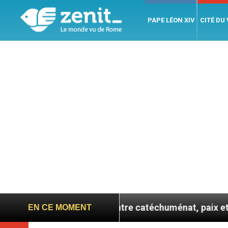
PAPE LÉON XIV
CITÉ DU
se confie : entre catéchuménat, paix et défis migratoir
EN CE MOMENT