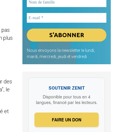
x pas
n plus
Nous envoyons la newsletter le lundi,
mardi, mercredi, jeudi et vendredi
ur des
SOUTENIR ZENIT
”, le
Disponible pour tous en 4
langues, financé par les lecteurs.
té et
FAIRE UN DON