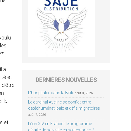
ons
voulu
les
ez
s
l a
ité et
DERNIÈRES NOUVELLES
 d’être
on
L’hospitalité dans la Bible
août 8, 2026
lle,
Le cardinal Aveline se confie : entre
catéchuménat, paix et défis migratoires
août 7, 2026
s et
Léon XIV en France : le programme
à
détaillé de sa visite en septembre – 7