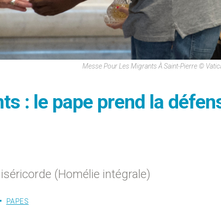
Messe Pour Les Migrants À Saint-Pierre © Vati
s : le pape prend la défen
miséricorde (Homélie intégrale)
PAPES