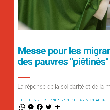
Messe pour les migrant
des pauvres "piétinés"
La réponse de la solidarité et de la 
JUILLET 06, 2018 11:20
ANNE KURIAN-MONTABONE
W
M
F
T
S
h
e
a
w
h