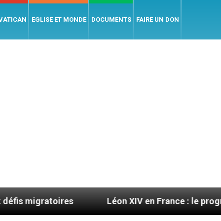
 VATICAN
EGLISE ET MONDE
DOCUMENTS
FAIRE UN DON
es
Léon XIV en France : le programme détaillé d