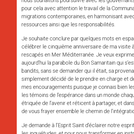
nous souhaitons poursuivre avec les gouvernant
pour cela avec attention le travail de la Commun
migrations contemporaines, en harmonisant avec sa
ressources ainsi que les responsabilités.
Je souhaite conclure par quelques mots en espagn
célébrer le cinquième anniversaire de ma visite
rescapés en Mer Méditerranée. Je veux exprime
aujourd’hui la parabole du Bon Samaritain qui s’e
bandits, sans se demander qui il était, sa provena
simplement décidé de le prendre en charge et de l
mes encouragements puisque je connais bien les
les témoins de l’espérance dans un monde chaqu
étriquée de l’avenir et réticent à partager, et dan
de vous frayer ensemble le chemin de l’intégrati
Je demande à l’Esprit Saint d’éclairer notre esp
les inquiétudes, et pour nous transformer en ins