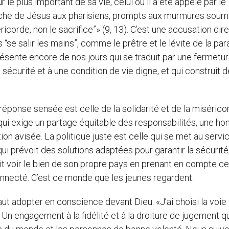
r le plus important de sa vie, celui où il a été appelé par le
roche de Jésus aux pharisiens, prompts aux murmures sourn
ricorde, non le sacrifice”» (9, 13). C’est une accusation dir
s “se salir les mains”, comme le prêtre et le lévite de la pa
présente encore de nos jours qui se traduit par une fermetur
 sécurité et à une condition de vie digne, et qui construit 
 réponse sensée est celle de la solidarité et de la misérico
 qui exige un partage équitable des responsabilités, une ho
ion avisée. La politique juste est celle qui se met au servi
i prévoit des solutions adaptées pour garantir la sécurité,
sait voir le bien de son propre pays en prenant en compte ce
onnecté. C’est ce monde que les jeunes regardent.
faut adopter en conscience devant Dieu: «J’ai choisi la voie 
). Un engagement à la fidélité et à la droiture de jugement q