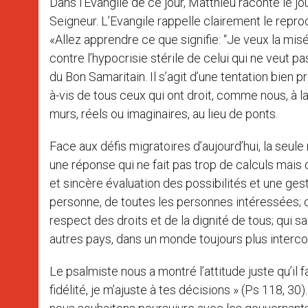
Dans l’Evangile de ce jour, Matthieu raconte le jou
Seigneur. L’Evangile rappelle clairement le rep
«Allez apprendre ce que signifie: “Je veux la misé
contre l’hypocrisie stérile de celui qui ne veut pa
du Bon Samaritain. Il s’agit d’une tentation bien 
à-vis de tous ceux qui ont droit, comme nous, à la
murs, réels ou imaginaires, au lieu de ponts.
Face aux défis migratoires d’aujourd’hui, la seule
une réponse qui ne fait pas trop de calculs mais
et sincère évaluation des possibilités et une gest
personne, de toutes les personnes intéressées; qu
respect des droits et de la dignité de tous; qui 
autres pays, dans un monde toujours plus interc
Le psalmiste nous a montré l’attitude juste qu’il 
fidélité, je m’ajuste à tes décisions » (Ps 118, 30