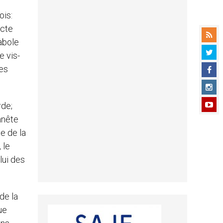
ois:
ecte
rabole
e vis-
des
rde;
nnête
ce de la
 le
lui des
de la
ue