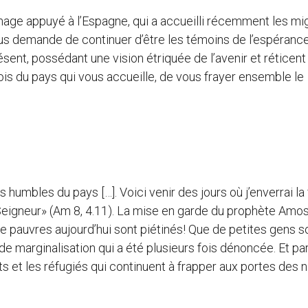
age appuyé à l’Espagne, qui a accueilli récemment les mi
 vous demande de continuer d’être les témoins de l’espéranc
nt, possédant une vision étriquée de l’avenir et réticent
lois du pays qui vous accueille, de vous frayer ensemble le
 humbles du pays […]. Voici venir des jours où j’enverrai la
du Seigneur» (Am 8, 4.11). La mise en garde du prophète Amo
de pauvres aujourd’hui sont piétinés! Que de petites gens s
 de marginalisation qui a été plusieurs fois dénoncée. Et pa
s et les réfugiés qui continuent à frapper aux portes des n