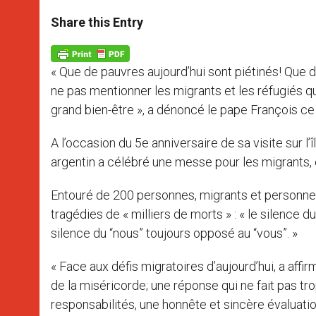
a
s
c
i
a
t
s
e
t
r
Share this Entry
s
e
b
t
e
A
n
o
e
p
g
o
r
p
e
k
« Que de pauvres aujourd’hui sont piétinés! Que 
r
ne pas mentionner les migrants et les réfugiés qu
grand bien-être », a dénoncé le pape François ce 6
A l’occasion du 5e anniversaire de sa visite sur 
argentin a célébré une messe pour les migrants, en
Entouré de 200 personnes, migrants et personnes 
tragédies de « milliers de morts » : « le silence 
silence du “nous” toujours opposé au “vous”. »
« Face aux défis migratoires d’aujourd’hui, a affir
de la miséricorde; une réponse qui ne fait pas tr
responsabilités, une honnête et sincère évaluatio