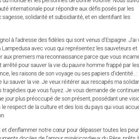
s du monde et les personnes de bonne volonté. Nous suiv
auté internationale pour répondre aux défis posés par les
gesse, solidarité et subsidiarité, et en identifiant les
ol à l’adresse des fidèles qui sont venus d’Espagne. J’ai 
 à Lampedusa avec vous qui représentez les sauveteurs et 
r aux premiers ma reconnaissance parce que vous incarn
st arrêté pour sauver la vie du pauvre homme frappé par le
nce, les raisons de son voyage ou ses papiers d’identité…: i
ui sauver la vie. Je veux réitérer aux rescapés ma solidar
 tragédies que vous fuyez. Je vous demande de continuer
e jour plus préoccupé de son présent, possédant une visi
s le respect de la culture et des lois du pays qui vous accuei
on.
rit et d’enflammer notre cœur pour dépasser toutes les peur
truments dociles de l’amour miséricordieux du Père, prêts 