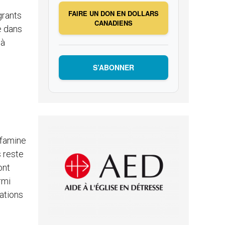
FAIRE UN DON EN DOLLARS
grants
CANADIENS
e dans
 à
S’ABONNER
 famine
s reste
ont
rmi
ations