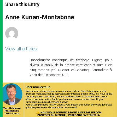
t
s
e
t
r
Share this Entry
s
e
b
t
e
A
n
o
e
p
g
o
r
Anne Kurian-Montabone
p
e
k
r
View all articles
Baccalauréat canonique de théologie. Pigiste pour
divers journaux de la presse chrétienne et auteur de
cinq romans (éd. Quasar et Salvator). Journaliste à
Zenit depuis octobre 2011.