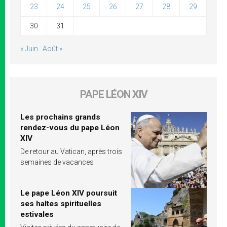
23
24
25
26
27
28
29
30
31
« Juin
Août »
PAPE LÉON XIV
Les prochains grands
rendez-vous du pape Léon
XIV
De retour au Vatican, après trois
semaines de vacances
Le pape Léon XIV poursuit
ses haltes spirituelles
estivales