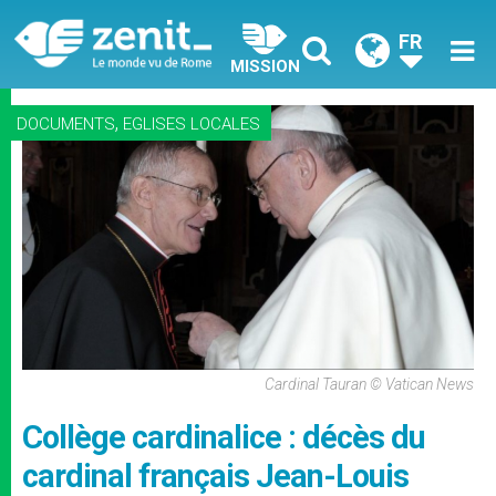
FR
MISSION
,
DOCUMENTS
EGLISES LOCALES
Cardinal Tauran © Vatican News
Collège cardinalice : décès du
cardinal français Jean-Louis