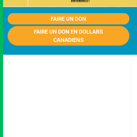
FAIRE UN DON
FAIRE UN DON EN DOLLARS
CANADIENS