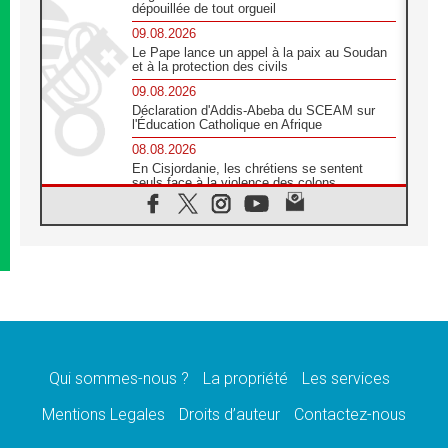
dépouillée de tout orgueil
09.08.2026
Le Pape lance un appel à la paix au Soudan
et à la protection des civils
09.08.2026
Déclaration d'Addis-Abeba du SCEAM sur
l'Éducation Catholique en Afrique
08.08.2026
En Cisjordanie, les chrétiens se sentent
seuls face à la violence des colons
08.08.2026
Léon XIV au sanctuaire de Notre Dame du
Bon Conseil à Genazzano en septembre
08.08.2026
Léon XIV: Sainte Agathe aide à contempler
la victoire de l'amour sur la mort
08.08.2026
«Relancer l'empathie», le projet Triennal d'art
des Universités catholiques
Qui sommes-nous ?
La propriété
Les services
08.08.2026
Signis 2026, donner la parole aux religieuses
Mentions Legales
Droits d’auteur
Contactez-nous
catholiques
08.08.2026