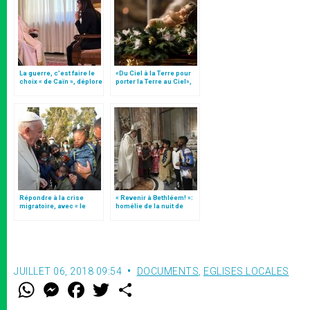
La guerre, c’est faire le
«Du Ciel à la Terre pour
choix « de Caïn », déplore
porter la Terre au Ciel»,
le pape François
par Mgr Francesco Follo
Répondre à la crise
« Revenir à Bethléem! »:
migratoire, avec « le
homélie de la nuit de
style de l’humanité »!
Noël (texte complet)
(texte complet)
JUILLET 06, 2018 09:54
DOCUMENTS
,
EGLISES LOCALES
W
M
F
T
S
h
e
a
w
h
a
s
c
i
a