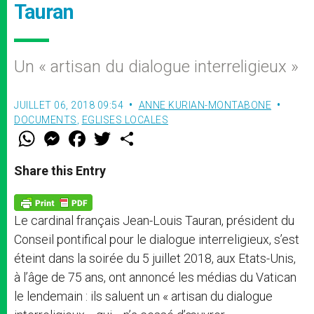
Tauran
Un « artisan du dialogue interreligieux »
JUILLET 06, 2018 09:54
ANNE KURIAN-MONTABONE
DOCUMENTS
,
EGLISES LOCALES
W
M
F
T
S
h
e
a
w
h
a
s
c
i
a
t
s
e
t
r
Share this Entry
s
e
b
t
e
A
n
o
e
p
g
o
r
p
e
k
Le cardinal français Jean-Louis Tauran, président du
r
Conseil pontifical pour le dialogue interreligieux, s’est
éteint dans la soirée du 5 juillet 2018, aux Etats-Unis,
à l’âge de 75 ans, ont annoncé les médias du Vatican
le lendemain : ils saluent un « artisan du dialogue