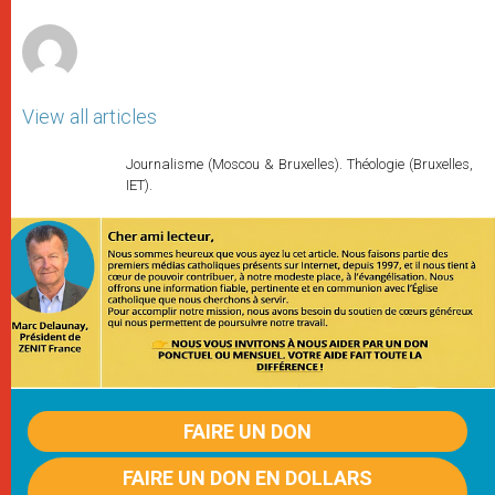
r
View all articles
Journalisme (Moscou & Bruxelles). Théologie (Bruxelles,
IET).
FAIRE UN DON
FAIRE UN DON EN DOLLARS