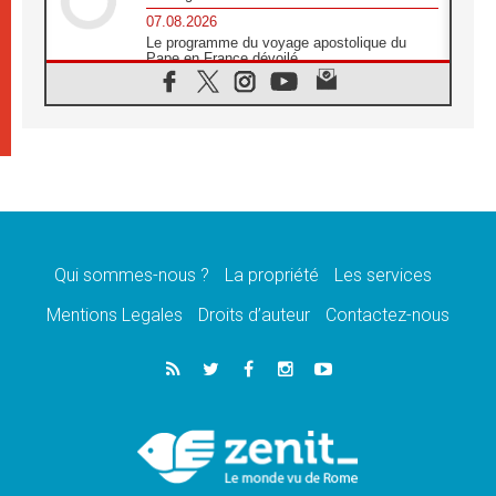
07.08.2026
Le programme du voyage apostolique du
Pape en France dévoilé
07.08.2026
1ère Conférence continentale sur l'éducation
catholique en Afrique
07.08.2026
Un logo symbolique pour la venue du Pape
en France
07.08.2026
Cardinal Rossi: «La venue du Pape Léon en
Argentine est un hommage à François»
Qui sommes-nous ?
La propriété
Les services
07.08.2026
Hiroshima et Nagasaki, 81 ans après,
Mentions Legales
Droits d’auteur
Contactez-nous
lancement des «dix jours de prière pour la
paix»
06.08.2026
Préparatifs des JMJ 2027 à Séoul: «c'est
passionnant et l'impatience est immense!»
06.08.2026
Chrétiens et confucéens: respect et sagesse
pour relever les «défis urgents»