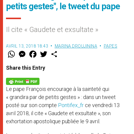
petits gestes", le tweet du pape
Il cite « Gaudete et exsultate »
AVRIL 13, 2018 18:43
MARINA DROUJININA
PAPES
W
M
F
T
S
h
e
a
w
h
a
s
c
i
a
t
s
e
t
r
Share this Entry
s
e
b
t
e
A
n
o
e
p
g
o
r
p
e
k
Le pape François encourage à la sainteté qui
r
« grandira par de petits gestes » : dans un tweet
posté sur son compte
Pontifex_fr
ce vendredi 13
avril 2018, il cite « Gaudete et exsultate », son
exhortation apostolique publiée le 9 avril.