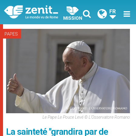
FR
MISSION
PAPES
Le Pape Le Pouce Levé © L'Osservatore Romano
La sainteté "grandira par de