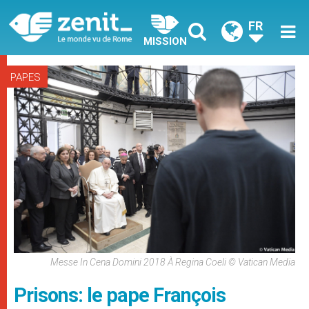
FR
MISSION
PAPES
Messe In Cena Domini 2018 À Regina Coeli © Vatican Media
Prisons: le pape François