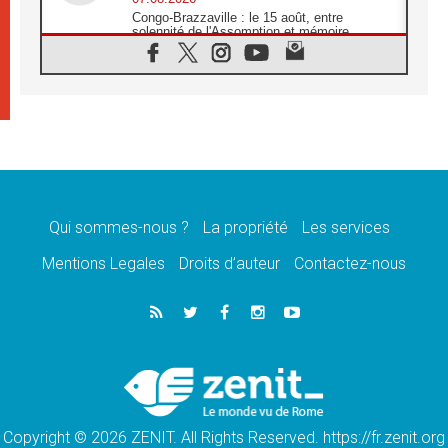
Congo-Brazzaville : le 15 août, entre
solennité de l'Assomption et mémoire
nationale
07.08.2026
«La paix commence par l'empathie» estime
le cardinal Parolin
07.08.2026
En Colombie, «la paix ne s'achète pas avec
une signature»
07.08.2026
Le programme du voyage apostolique du
Pape en France dévoilé
Qui sommes-nous ?
La propriété
Les services
07.08.2026
Mentions Legales
Droits d’auteur
Contactez-nous
1ère Conférence continentale sur l'éducation
catholique en Afrique
07.08.2026
Un logo symbolique pour la venue du Pape
en France
07.08.2026
Cardinal Rossi: «La venue du Pape Léon en
Argentine est un hommage à François»
Copyright © 2026 ZENIT. All Rights Reserved. https://fr.zenit.org