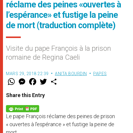
réclame des peines «ouvertes à
l’espérance» et fustige la peine
de mort (traduction complète)
Visite du pape François à la prison
romaine de Regina Caeli
MARS 29, 2018 22:39
ANITA BOURDIN
PAPES
W
M
F
T
S
h
e
a
w
h
a
s
c
i
a
t
s
e
t
r
Share this Entry
s
e
b
t
e
A
n
o
e
p
g
o
r
p
e
k
Le pape François réclame des peines de prison
r
« ouvertes à l’espérance » et fustige la peine de
mort.