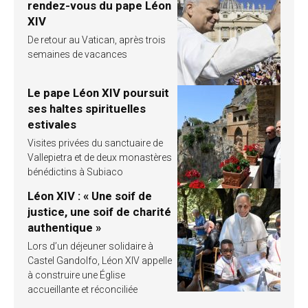
rendez-vous du pape Léon
XIV
De retour au Vatican, après trois
semaines de vacances
Le pape Léon XIV poursuit
ses haltes spirituelles
estivales
Visites privées du sanctuaire de
Vallepietra et de deux monastères
bénédictins à Subiaco
Léon XIV : « Une soif de
justice, une soif de charité
authentique »
Lors d’un déjeuner solidaire à
Castel Gandolfo, Léon XIV appelle
à construire une Église
accueillante et réconciliée