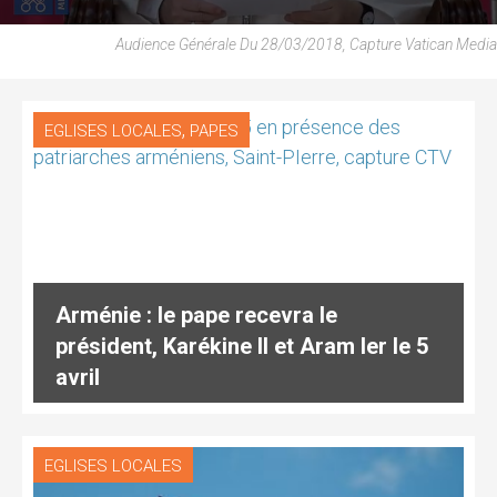
Audience Générale Du 28/03/2018, Capture Vatican Media
,
EGLISES LOCALES
PAPES
Arménie : le pape recevra le
président, Karékine II et Aram Ier le 5
avril
EGLISES LOCALES