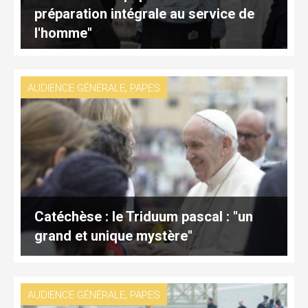
préparation intégrale au service de
l'homme"
,
AUDIENCE GÉNÉRALE
PAPES
Catéchèse : le Triduum pascal : "un
grand et unique mystère"
,
AUDIENCE GÉNÉRALE
PAPES