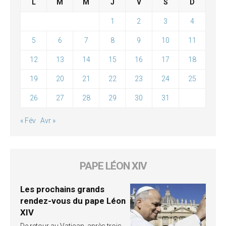
L
M
M
J
V
S
D
1
2
3
4
5
6
7
8
9
10
11
12
13
14
15
16
17
18
19
20
21
22
23
24
25
26
27
28
29
30
31
« Fév
Avr »
PAPE LÉON XIV
Les prochains grands
rendez-vous du pape Léon
XIV