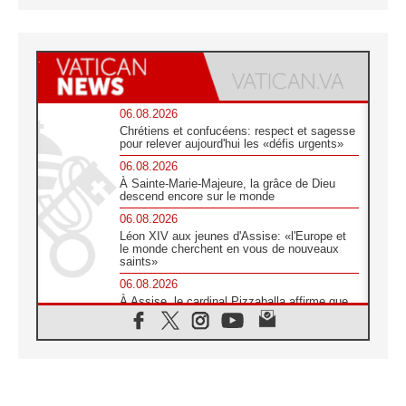
06.08.2026
Chrétiens et confucéens: respect et sagesse
pour relever aujourd'hui les «défis urgents»
06.08.2026
À Sainte-Marie-Majeure, la grâce de Dieu
descend encore sur le monde
06.08.2026
Léon XIV aux jeunes d'Assise: «l'Europe et
le monde cherchent en vous de nouveaux
saints»
06.08.2026
À Assise, le cardinal Pizzaballa affirme que
«les chrétiens veulent la paix»
06.08.2026
Au Mexique, le cardinal Parolin invite à être
aux côtés des marginalisées
06.08.2026