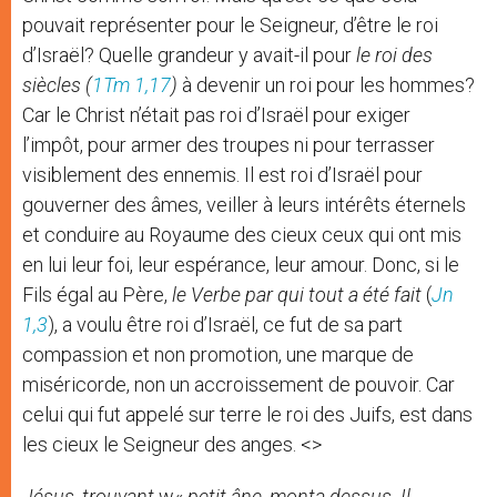
pouvait représenter pour le Seigneur, d’être le roi
d’Israël? Quelle grandeur y avait-il pour
le roi des
siècles (
1Tm 1,17
)
à devenir un roi pour les hommes?
Car le Christ n’était pas roi d’Israël pour exiger
l’impôt, pour armer des troupes ni pour terrasser
visiblement des ennemis. Il est roi d’Israël pour
gouverner des âmes, veiller à leurs intérêts éternels
et conduire au Royaume des cieux ceux qui ont mis
en lui leur foi, leur espérance, leur amour. Donc, si le
Fils égal au Père,
le Verbe par qui tout a été fait
(
Jn
1,3
), a voulu être roi d’Israël, ce fut de sa part
compassion et non promotion, une marque de
miséricorde, non un accroissement de pouvoir. Car
celui qui fut appelé sur terre le roi des Juifs, est dans
les cieux le Seigneur des anges. <>
Jésus, trouvant
w«
petit âne, monta dessus. Il