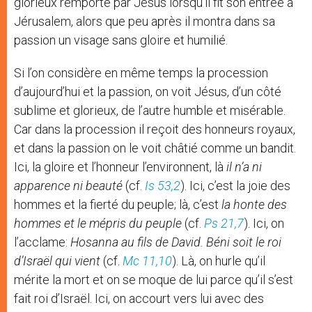
glorieux remporté par Jésus lorsqu’il fit son entrée à
Jérusalem, alors que peu après il montra dans sa
passion un visage sans gloire et humilié.
Si l’on considère en même temps la procession
d’aujourd’hui et la passion, on voit Jésus, d’un côté
sublime et glorieux, de l’autre humble et misérable.
Car dans la procession il reçoit des honneurs royaux,
et dans la passion on le voit châtié comme un bandit.
Ici, la gloire et l’honneur l’environnent, là
il n’a ni
apparence ni beauté
(cf.
Is 53,2
). Ici, c’est la joie des
hommes et la fierté du peuple; là, c’est
la honte des
hommes et le mépris du peuple
(cf.
Ps 21,7
). Ici, on
l’acclame:
Hosanna au fils de David. Béni soit le roi
d’Israël qui vient
(cf.
Mc 11,10
). Là, on hurle qu’il
mérite la mort et on se moque de lui parce qu’il s’est
fait roi d’Israël. Ici, on accourt vers lui avec des