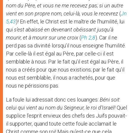
nom du Père, et vous ne me recevez pas; si un autre
vient en son propre nom, celui-là, vous le recevrez
(
Jn
5,43
)! En effet, le Christ est le maître de l’humilité, lui
qui
s’est abaissé en devenant obéissant jusqu’à
mourir, et à mourir sur une croix
(
Ph 2,8
). Car il ne
perd pas sa divinité lorsqu’il nous enseigne l’humilité.
Par celle-là il est égal au Père, par celle-ci il est
semblable à nous. Par le fait qu’il est égal au Père, il
nous a créés pour que nous existions; par le fait qu’il
nous est semblable, il nous a rachetés, pour que
nous ne périssions pas.
La foule lui adressait donc ces louanges:
Béni soit
celui qui vient au nom du Seigneur, le roi d’Israël!
Quel
supplice l’esprit envieux des chefs des Juifs pouvait-
il supporter, quand toute cette foule acclamait le
Christ comme son roi! Mais qu’est-ce que cela