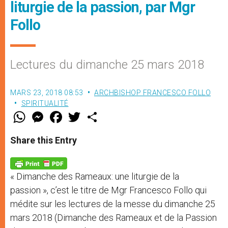
liturgie de la passion, par Mgr
Follo
Lectures du dimanche 25 mars 2018
MARS 23, 2018 08:53
ARCHBISHOP FRANCESCO FOLLO
SPIRITUALITÉ
W
M
F
T
S
h
e
a
w
h
a
s
c
i
a
t
s
e
t
r
Share this Entry
s
e
b
t
e
A
n
o
e
p
g
o
r
p
e
k
« Dimanche des Rameaux: une liturgie de la
r
passion », c’est le titre de Mgr Francesco Follo qui
médite sur les lectures de la messe du dimanche 25
mars 2018 (Dimanche des Rameaux et de la Passion