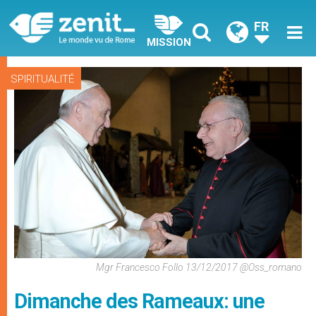
FR
MISSION
SPIRITUALITÉ
Mgr Francesco Follo 13/12/2017 @Oss_romano
Dimanche des Rameaux: une