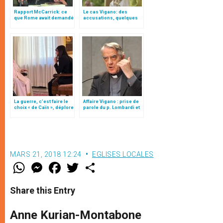
Rapport McCarrick: ce
Le cas Vigano: des
que Rome avait demandé
accusations, quelques
à Mgr Vigano’
questions
La guerre, c’est faire le
Affaire Vigano : prise de
choix « de Caïn », déplore
parole du p. Lombardi et
le pape François
du p. Rosica
MARS 21, 2018 12:24
EGLISES LOCALES
W
M
F
T
S
h
e
a
w
h
a
s
c
i
a
t
s
e
t
r
Share this Entry
s
e
b
t
e
A
n
o
e
p
g
o
r
Anne Kurian-Montabone
p
e
k