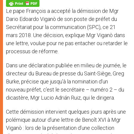
p
g
o
r
p
e
k
Le pape François a accepté la démission de Mgr
r
Dario Edoardo Viganò de son poste de préfet du
Secrétariat pour la communication (SPC), ce 21
mars 2018. Une décision, explique Mgr Viganò dans
une lettre, voulue pour ne pas entacher ou retarder le
processus de réforme.
Dans une déclaration publiée en milieu de journée, le
directeur du Bureau de presse du Saint-Siège, Greg
Burke, précise que jusqu’à la nomination d’un
nouveau préfet, c’est le secrétaire – numéro 2 – du
dicastère, Mgr Lucio Adrián Ruiz, qui le dirigera.
Cette démission intervient quelques jours après une
polémique autour d’une lettre de Benoît XVI à Mgr
Viganò : lors de la présentation d’une collection