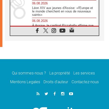
06.08.2026
Léon XIV aux jeunes d'Assise: «l'Europe et
le monde cherchent en vous de nouveaux
saints»
06.08.2026
À Assise, le cardinal Pizzaballa affirme que
«les chrétiens veulent la paix»
06.08.2026
Au Mexique, le cardinal Parolin invite à être
aux côtés des marginalisées
06.08.2026
À Assise, le Pape invite les jeunes à
«construire la civilisation de l'amour»
05.08.2026
La visite du Pape en Argentine portera «un
message de paix et de dignité humaine»
Qui sommes-nous ?
La propriété
Les services
05.08.2026
Mentions Legales
Droits d’auteur
Contactez-nous
«La visite du Pape en Uruguay renforcera
l'espérance» affirme Mgr Tróccoli
05.08.2026
Le nonce en Ukraine: «Il est inquiétant
d'entendre ceux qui bénissent la guerre»
05.08.2026