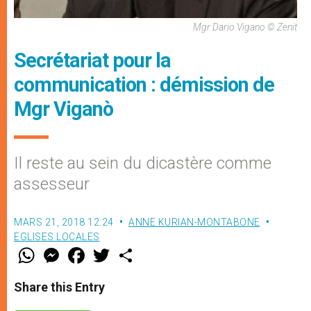
Mgr Dario Vigano © Zenit
Secrétariat pour la
communication : démission de
Mgr Viganò
Il reste au sein du dicastère comme
assesseur
MARS 21, 2018 12:24
ANNE KURIAN-MONTABONE
EGLISES LOCALES
W
M
F
T
S
h
e
a
w
h
a
s
c
i
a
t
s
e
t
r
Share this Entry
s
e
b
t
e
A
n
o
e