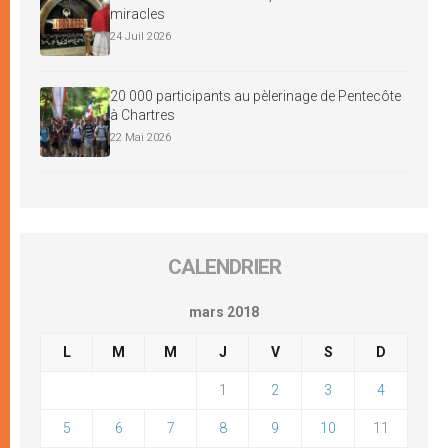
miracles
24 Juil 2026
20 000 participants au pèlerinage de Pentecôte
à Chartres
22 Mai 2026
CALENDRIER
mars 2018
L
M
M
J
V
S
D
1
2
3
4
5
6
7
8
9
10
11