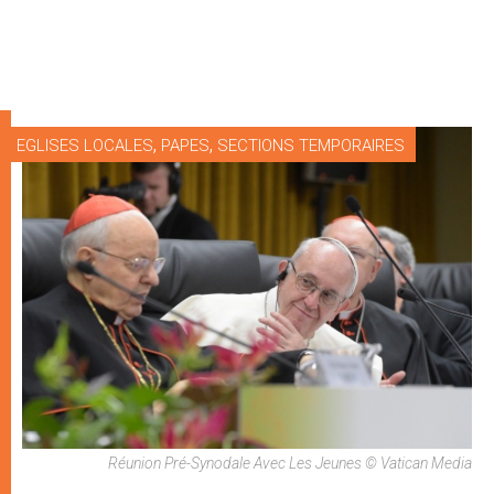
,
,
EGLISES LOCALES
PAPES
SECTIONS TEMPORAIRES
Réunion Pré-Synodale Avec Les Jeunes © Vatican Media