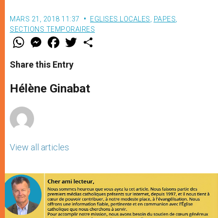
MARS 21, 2018 11:37
EGLISES LOCALES
,
PAPES
,
SECTIONS TEMPORAIRES
W
M
F
T
S
h
e
a
w
h
a
s
c
i
a
t
s
e
t
r
Share this Entry
s
e
b
t
e
A
n
o
e
p
g
o
r
Hélène Ginabat
p
e
k
r
View all articles