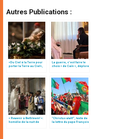
Autres Publications :
«Du Ciel à la Terre pour
La guerre, c’est faire le
porter la Terre au Ciel»,
choix « de Caïn », déplore
par Mgr Francesco Follo
le pape François
« Revenir à Bethléem! »:
"Christus vivit!", texte de
homélie de la nuit de
la lettre du pape François
Noël (texte complet)
aux jeunes du monde