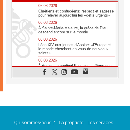
06.08.2026
Chrétiens et confucéens: respect et sagesse
pour relever aujourd'hui les «défis urgents»
06.08.2026
À Sainte-Marie-Majeure, la grâce de Dieu
descend encore sur le monde
06.08.2026
Léon XIV aux jeunes d'Assise: «l'Europe et
le monde cherchent en vous de nouveaux
saints»
06.08.2026
À Assise, le cardinal Pizzaballa affirme que
«les chrétiens veulent la paix»
06.08.2026
Au Mexique, le cardinal Parolin invite à être
aux côtés des marginalisées
06.08.2026
À Assise, le Pape invite les jeunes à
«construire la civilisation de l'amour»
05.08.2026
La visite du Pape en Argentine portera «un
message de paix et de dignité humaine»
Qui sommes-nous ?
La propriété
Les services
05.08.2026