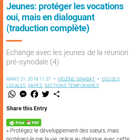
Jeunes: protéger les vocations
oui, mais en dialoguant
(traduction complète)
Echange avec les jeunes de la réunion
pré-synodale (4)
MARS 21, 2018 11:37
HÉLÈNE GINABAT
EGLISES
LOCALES
,
PAPES
,
SECTIONS TEMPORAIRES
W
M
F
T
S
h
e
a
w
h
a
s
c
i
a
t
s
e
t
r
Share this Entry
s
e
b
t
e
A
n
o
e
p
g
o
r
p
e
k
« Protégez le développement des sœurs, mais
r
protégez-le par la vie, grâce au dialogue avec cette