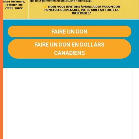
FAIRE UN DON
FAIRE UN DON EN DOLLARS
CANADIENS