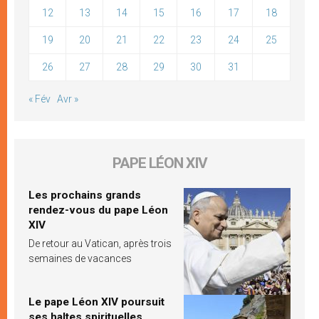
12
13
14
15
16
17
18
19
20
21
22
23
24
25
26
27
28
29
30
31
« Fév
Avr »
PAPE LÉON XIV
Les prochains grands
rendez-vous du pape Léon
XIV
De retour au Vatican, après trois
semaines de vacances
Le pape Léon XIV poursuit
ses haltes spirituelles