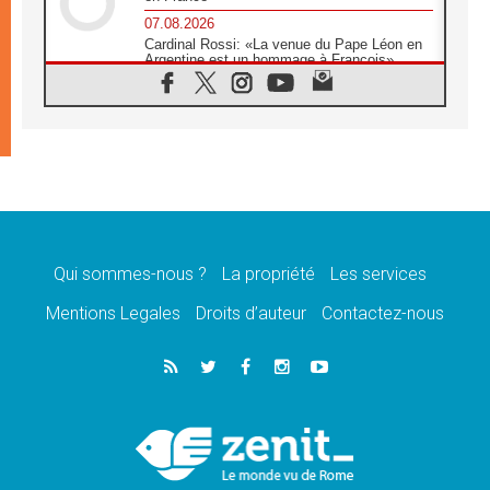
07.08.2026
Cardinal Rossi: «La venue du Pape Léon en
Argentine est un hommage à François»
07.08.2026
Hiroshima et Nagasaki, 81 ans après,
lancement des «dix jours de prière pour la
paix»
06.08.2026
Préparatifs des JMJ 2027 à Séoul: «c'est
passionnant et l'impatience est immense!»
06.08.2026
Chrétiens et confucéens: respect et sagesse
pour relever les «défis urgents»
Qui sommes-nous ?
La propriété
Les services
06.08.2026
Mentions Legales
Droits d’auteur
Contactez-nous
À Sainte-Marie-Majeure, la grâce de Dieu
descend encore sur le monde
06.08.2026
Léon XIV aux jeunes d'Assise: «l'Europe et
le monde cherchent en vous de nouveaux
saints»
06.08.2026
À Assise, le cardinal Pizzaballa affirme que
«les chrétiens veulent la paix»