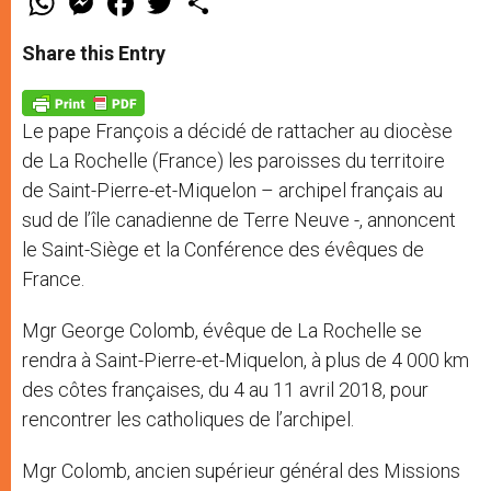
h
e
a
w
h
a
s
c
i
a
t
s
e
t
r
Share this Entry
s
e
b
t
e
A
n
o
e
p
g
o
r
p
e
k
Le pape François a décidé de rattacher au diocèse
r
de La Rochelle (France) les paroisses du territoire
de Saint-Pierre-et-Miquelon – archipel français au
sud de l’île canadienne de Terre Neuve -, annoncent
le Saint-Siège et la Conférence des évêques de
France.
Mgr George Colomb, évêque de La Rochelle se
rendra à Saint-Pierre-et-Miquelon, à plus de 4 000 km
des côtes françaises, du 4 au 11 avril 2018, pour
rencontrer les catholiques de l’archipel.
Mgr Colomb, ancien supérieur général des Missions