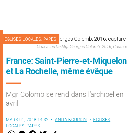
,
EGLISES LOCALES
PAPES
Ordination De Mgr Georges Colomb, 2016, Capture
France: Saint-Pierre-et-Miquelon
et La Rochelle, même évêque
Mgr Colomb se rend dans l’archipel en
avril
MARS 01, 2018 14:32
ANITA BOURDIN
EGLISES
LOCALES
,
PAPES
W
M
F
T
S