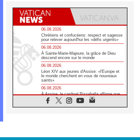
06.08.2026
Chrétiens et confucéens: respect et sagesse
pour relever aujourd'hui les «défis urgents»
06.08.2026
À Sainte-Marie-Majeure, la grâce de Dieu
descend encore sur le monde
06.08.2026
Léon XIV aux jeunes d'Assise: «l'Europe et
le monde cherchent en vous de nouveaux
saints»
06.08.2026
À Assise, le cardinal Pizzaballa affirme que
«les chrétiens veulent la paix»
06.08.2026
Au Mexique, le cardinal Parolin invite à être
aux côtés des marginalisées
06.08.2026
À Assise, le Pape invite les jeunes à
«construire la civilisation de l'amour»