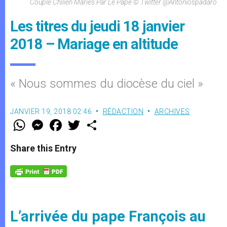
Couple Chilien Mariés Par Le Pape © Twitter @antoniospadaro
Les titres du jeudi 18 janvier
2018 – Mariage en altitude
« Nous sommes du diocèse du ciel »
JANVIER 19, 2018 02:46
RÉDACTION
ARCHIVES
W
M
F
T
S
h
e
a
w
h
a
s
c
i
a
t
s
e
t
r
Share this Entry
s
e
b
t
e
A
n
o
e
p
g
o
r
p
e
k
r
L’arrivée du pape François au