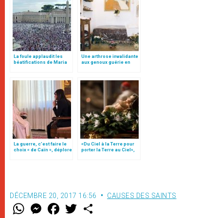
La foule applaudit les
Une arthrose invalidante
béatifications de Maria
aux genoux guérie en
Antonia Samà et de
une nuit, à Gênes en 2004
Gaetana Tolomeo
La guerre, c’est faire le
«Du Ciel à la Terre pour
choix « de Caïn », déplore
porter la Terre au Ciel»,
le pape François
par Mgr Francesco Follo
DÉCEMBRE 20, 2017 16:56
CAUSES DES SAINTS
W
M
F
T
S
h
e
a
w
h