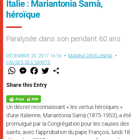
Italie : Mariantonia Samà,
héroïque
Paralysée dans son pendant 60 ans
DÉCEMBRE 20, 2017 16:56
MARINA DROUJININA
CAUSES DES SAINTS
W
M
F
T
S
h
e
a
w
h
a
s
c
i
a
t
s
e
t
r
Share this Entry
s
e
b
t
e
A
n
o
e
p
g
o
r
p
e
k
Un décret reconnaissant « les vertus héroïques »
r
d’une Italienne, Mariantonia Samà (1875-1953), a été
promulgué par la Congrégation pour les causes des
saints, avec l’approbation du pape François, lundi 18