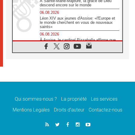
À Sainte-Marie-Majeure, la grâce de Dieu
descend encore sur le monde
06.08.2026
Léon XIV aux jeunes d'Assise: «l'Europe et
le monde cherchent en vous de nouveaux
saints»
06.08.2026
À Assise, le cardinal Pizzaballa affirme que
«les chrétiens veulent la paix»
06.08.2026
Au Mexique, le cardinal Parolin invite à être
aux côtés des marginalisées
06.08.2026
À Assise, le Pape invite les jeunes à
«construire la civilisation de l'amour»
05.08.2026
La visite du Pape en Argentine portera «un
message de paix et de dignité humaine»
Qui sommes-nous ?
La propriété
Les services
05.08.2026
Mentions Legales
Droits d’auteur
Contactez-nous
«La visite du Pape en Uruguay renforcera
l'espérance» affirme Mgr Tróccoli
05.08.2026
Le nonce en Ukraine: «Il est inquiétant
d'entendre ceux qui bénissent la guerre»