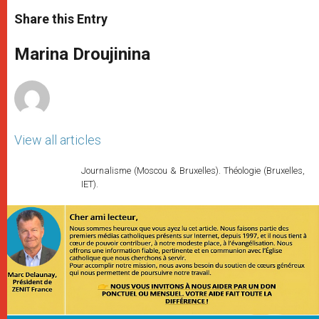
a
s
c
i
a
t
s
e
t
r
Share this Entry
s
e
b
t
e
A
n
o
e
p
g
o
r
Marina Droujinina
p
e
k
r
View all articles
Journalisme (Moscou & Bruxelles). Théologie (Bruxelles,
IET).