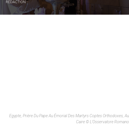
RÉDACTION
Egypte, Prière Du Pape Au Émorial Des Martyrs Coptes Orthodoxes, Au
Caire © L'Osservatore Romano