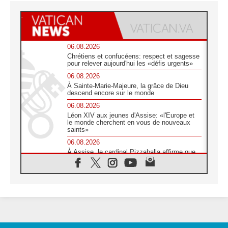
06.08.2026
Chrétiens et confucéens: respect et sagesse
pour relever aujourd'hui les «défis urgents»
06.08.2026
À Sainte-Marie-Majeure, la grâce de Dieu
descend encore sur le monde
06.08.2026
Léon XIV aux jeunes d'Assise: «l'Europe et
le monde cherchent en vous de nouveaux
saints»
06.08.2026
À Assise, le cardinal Pizzaballa affirme que
«les chrétiens veulent la paix»
06.08.2026
Au Mexique, le cardinal Parolin invite à être
aux côtés des marginalisées
06.08.2026
À Assise, le Pape invite les jeunes à
«construire la civilisation de l'amour»