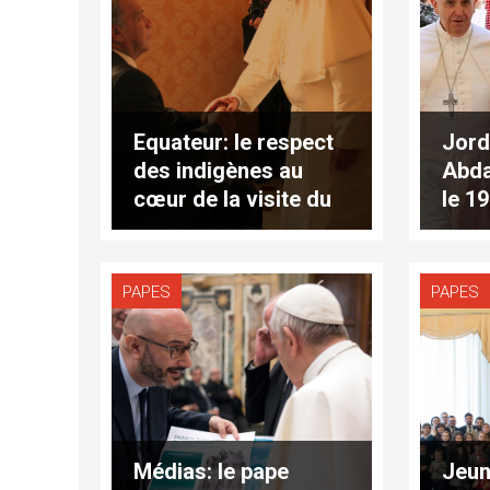
Equateur: le respect
Jorda
des indigènes au
Abda
cœur de la visite du
le 1
président au Vatican
PAPES
PAPES
Médias: le pape
Jeun