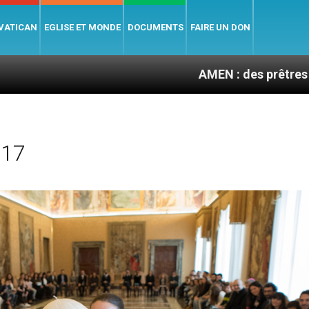
 VATICAN
EGLISE ET MONDE
DOCUMENTS
FAIRE UN DON
AMEN : des prêtres à portée de clic
017