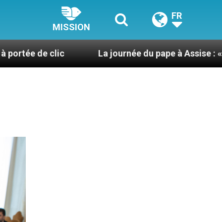
FR
MISSION
La journée du pape à Assise : « Allons-y ! Let’s 