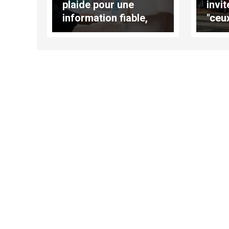
plaide pour une
invi
information fiable,
"ceu
avec des données et
ne v
des faits vérifiés