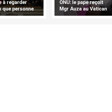
te à regarder
ONU: le pape reçoit
x que personne
Mgr Auza au Vatican
oit jamais"