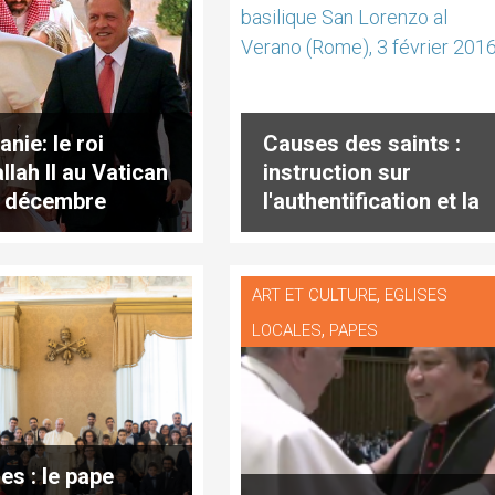
nie: le roi
Causes des saints :
llah II au Vatican
instruction sur
9 décembre
l'authentification et la
conservation des
reliques
,
ART ET CULTURE
EGLISES
,
LOCALES
PAPES
es : le pape