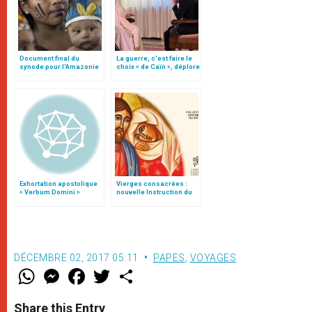
Document final du
La guerre, c’est faire le
synode pour l'Amazonie
choix « de Caïn », déplore
en français: traduction
le pape François
non officielle
Exhortation apostolique
Vierges consacrées :
« Verbum Domini »
nouvelle Instruction du
Vatican
DÉCEMBRE 02, 2017 05:11
PAPES
,
VOYAGES
W
M
F
T
S
h
e
a
w
h
a
s
c
i
a
t
s
e
t
r
Share this Entry