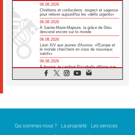
06.08.2026
Chrétiens et confucéens: respect et sagesse
pour relever aujourd'hui les «défis urgents»
06.08.2026
À Sainte-Marie-Majeure, la grâce de Dieu
descend encore sur le monde
06.08.2026
Léon XIV aux jeunes d'Assise: «l'Europe et
le monde cherchent en vous de nouveaux
saints»
06.08.2026
À Assise, le cardinal Pizzaballa affirme que
«les chrétiens veulent la paix»
06.08.2026
Au Mexique, le cardinal Parolin invite à être
aux côtés des marginalisées
06.08.2026
À Assise, le Pape invite les jeunes à
«construire la civilisation de l'amour»
05.08.2026
La visite du Pape en Argentine portera «un
message de paix et de dignité humaine»
Qui sommes-nous ?
La propriété
Les services
05.08.2026