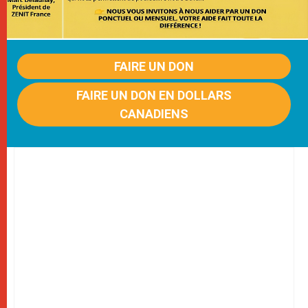
FAIRE UN DON
FAIRE UN DON EN DOLLARS
CANADIENS