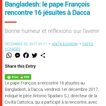
Bangladesh: le pape François
rencontre 16 jésuites à Dacca
Bonne humeur et réflexions sur l’avenir
DÉCEMBRE 02, 2017 05:11
ANITA BOURDIN
PAPES
,
VOYAGES
W
M
F
T
S
h
e
a
w
h
a
s
c
i
a
t
s
e
t
r
Share this Entry
s
e
b
t
e
A
n
o
e
p
g
o
r
p
e
k
Le pape François a rencontré 16 jésuites au
r
Bangladesh, à Dacca, vendredi 1er décembre 2017,
indique le père Antonio Spadaro SJ, directeur de la
Civiltà Cattolica, qui a participé à la rencontre, avec