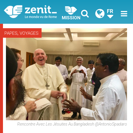
FR
MISSION
,
PAPES
VOYAGES
Rencontre Avec Les Jésuites Au Bangladesh @AntonioSpadaro