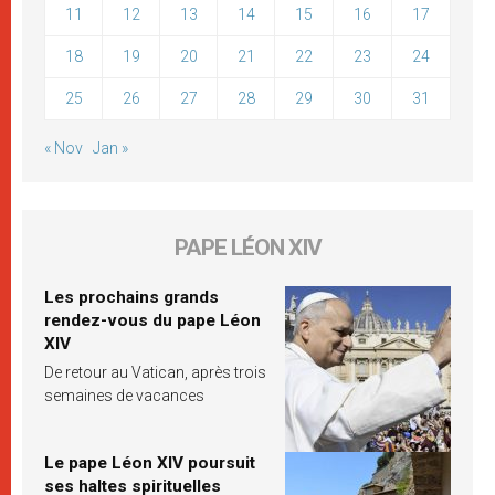
11
12
13
14
15
16
17
18
19
20
21
22
23
24
25
26
27
28
29
30
31
« Nov
Jan »
PAPE LÉON XIV
Les prochains grands
rendez-vous du pape Léon
XIV
De retour au Vatican, après trois
semaines de vacances
Le pape Léon XIV poursuit
ses haltes spirituelles