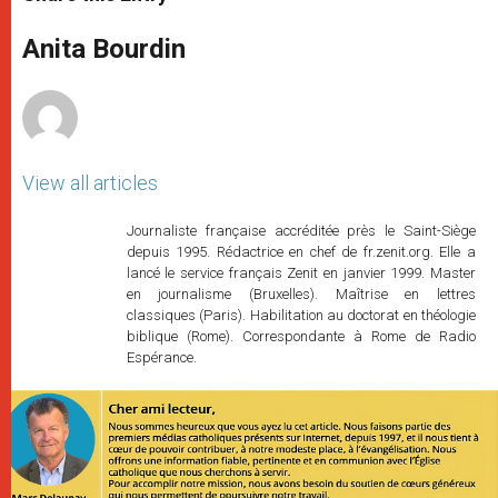
s
e
b
t
e
A
n
o
e
p
g
o
r
Anita Bourdin
p
e
k
r
View all articles
Journaliste française accréditée près le Saint-Siège
depuis 1995. Rédactrice en chef de fr.zenit.org. Elle a
lancé le service français Zenit en janvier 1999. Master
en journalisme (Bruxelles). Maîtrise en lettres
classiques (Paris). Habilitation au doctorat en théologie
biblique (Rome). Correspondante à Rome de Radio
Espérance.