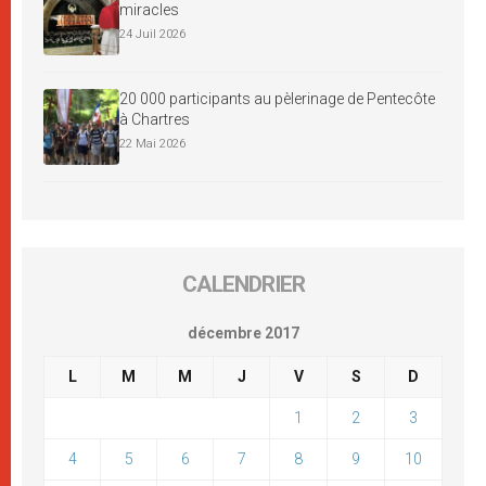
miracles
24 Juil 2026
20 000 participants au pèlerinage de Pentecôte
à Chartres
22 Mai 2026
CALENDRIER
décembre 2017
L
M
M
J
V
S
D
1
2
3
4
5
6
7
8
9
10