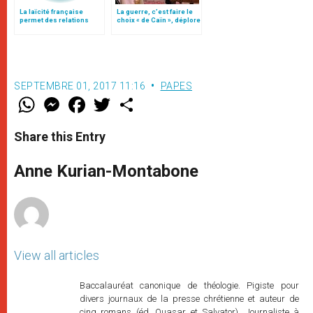
La laïcité française
La guerre, c’est faire le
permet des relations
choix « de Caïn », déplore
pacifiées entre l’Eglise et
le pape François
l’Etat
SEPTEMBRE 01, 2017 11:16
PAPES
W
M
F
T
S
h
e
a
w
h
a
s
c
i
a
t
s
e
t
r
Share this Entry
s
e
b
t
e
A
n
o
e
p
g
o
r
Anne Kurian-Montabone
p
e
k
r
View all articles
Baccalauréat canonique de théologie. Pigiste pour
divers journaux de la presse chrétienne et auteur de
cinq romans (éd. Quasar et Salvator). Journaliste à