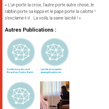
« L’un porte la croix, l’autre porte autre chose, le
rabbin porte sa kippa et le pape porte la calotte !
s’exclame-t-il… La voilà, la saine laïcité ! »
Autres Publications :
Conférence du card.
Laïcité et nouvelle
Ricard au Centre Saint-
évangélisation en
Louis de Rome
France, par le card.
Tauran