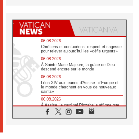
06.08.2026
Chrétiens et confucéens: respect et sagesse
pour relever aujourd'hui les «défis urgents»
06.08.2026
À Sainte-Marie-Majeure, la grâce de Dieu
descend encore sur le monde
06.08.2026
Léon XIV aux jeunes d'Assise: «l'Europe et
le monde cherchent en vous de nouveaux
saints»
06.08.2026
À Assise, le cardinal Pizzaballa affirme que
«les chrétiens veulent la paix»
06.08.2026
Au Mexique, le cardinal Parolin invite à être
aux côtés des marginalisées
06.08.2026