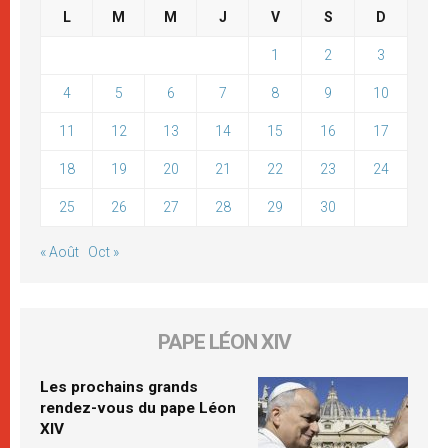
L
M
M
J
V
S
D
1
2
3
4
5
6
7
8
9
10
11
12
13
14
15
16
17
18
19
20
21
22
23
24
25
26
27
28
29
30
« Août
Oct »
PAPE LÉON XIV
Les prochains grands
rendez-vous du pape Léon
XIV