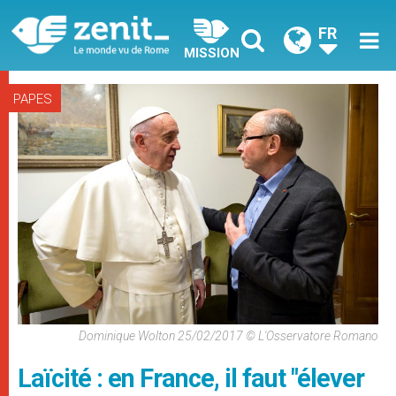
FR
MISSION
PAPES
Dominique Wolton 25/02/2017 © L'Osservatore Romano
Laïcité : en France, il faut "élever