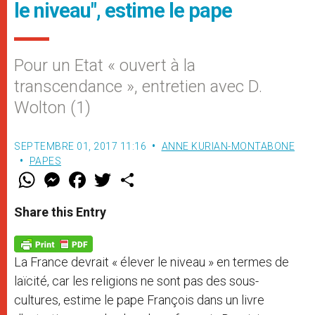
le niveau", estime le pape
Pour un Etat « ouvert à la
transcendance », entretien avec D.
Wolton (1)
SEPTEMBRE 01, 2017 11:16
ANNE KURIAN-MONTABONE
PAPES
W
M
F
T
S
h
e
a
w
h
a
s
c
i
a
t
s
e
t
r
Share this Entry
s
e
b
t
e
A
n
o
e
p
g
o
r
p
e
k
La France devrait « élever le niveau » en termes de
r
laïcité, car les religions ne sont pas des sous-
cultures, estime le pape François dans un livre