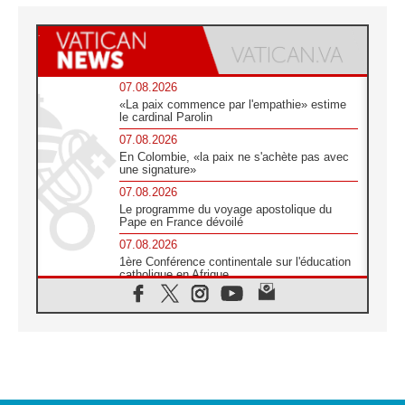
07.08.2026
«La paix commence par l'empathie» estime
le cardinal Parolin
07.08.2026
En Colombie, «la paix ne s'achète pas avec
une signature»
07.08.2026
Le programme du voyage apostolique du
Pape en France dévoilé
07.08.2026
1ère Conférence continentale sur l'éducation
catholique en Afrique
07.08.2026
Un logo symbolique pour la venue du Pape
en France
07.08.2026
Cardinal Rossi: «La venue du Pape Léon en
Argentine est un hommage à François»
07.08.2026