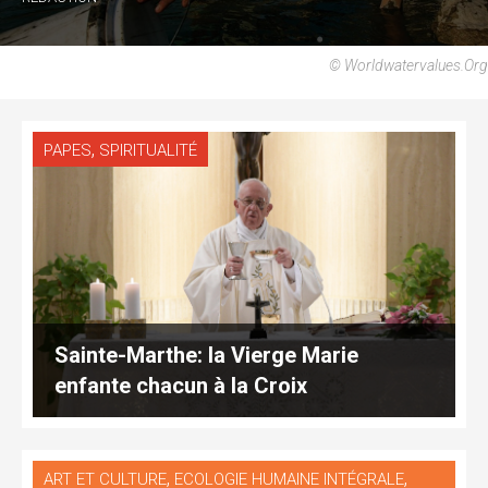
© Worldwatervalues.org
,
PAPES
SPIRITUALITÉ
Sainte-Marthe: la Vierge Marie
enfante chacun à la Croix
,
,
ART ET CULTURE
ECOLOGIE HUMAINE INTÉGRALE