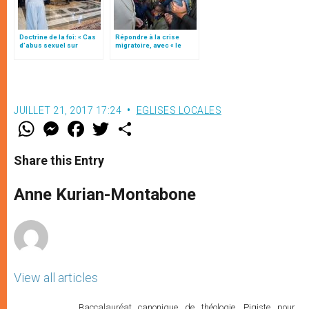
Doctrine de la foi: « Cas
Répondre à la crise
d’abus sexuel sur
migratoire, avec « le
mineurs commis par des
style de l’humanité »!
clercs » (texte complet)
(texte complet)
JUILLET 21, 2017 17:24
EGLISES LOCALES
W
M
F
T
S
h
e
a
w
h
a
s
c
i
a
t
s
e
t
r
Share this Entry
s
e
b
t
e
A
n
o
e
p
g
o
r
Anne Kurian-Montabone
p
e
k
r
View all articles
Baccalauréat canonique de théologie. Pigiste pour