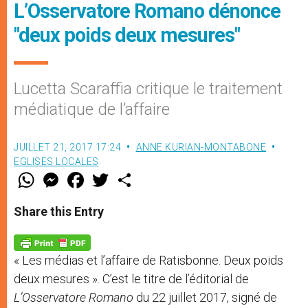
L’Osservatore Romano dénonce
"deux poids deux mesures"
Lucetta Scaraffia critique le traitement
médiatique de l’affaire
JUILLET 21, 2017 17:24
ANNE KURIAN-MONTABONE
EGLISES LOCALES
W
M
F
T
S
h
e
a
w
h
a
s
c
i
a
t
s
e
t
r
Share this Entry
s
e
b
t
e
A
n
o
e
p
g
o
r
p
e
k
« Les médias et l’affaire de Ratisbonne. Deux poids
r
deux mesures ». C’est le titre de l’éditorial de
L’Osservatore Romano
du 22 juillet 2017, signé de