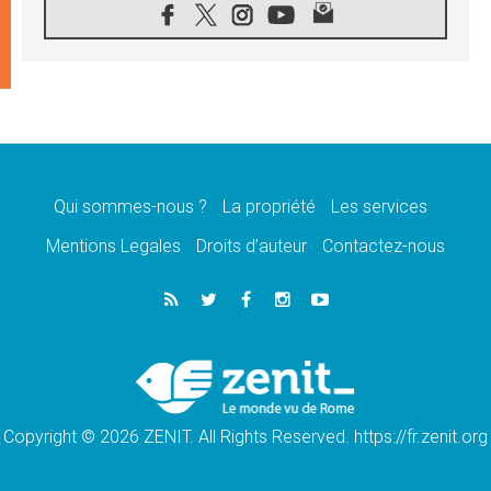
05.08.2026
SCEAM: L'Église en Afrique vers
l'Assemblée ecclésiale de 2028 depuis
Addis-Abeba
05.08.2026
Le Pape exprime ses condoléances suite au
décès du cardinal Júlio Langa
05.08.2026
Le Pape attendu en novembre en Uruguay,
en Argentine et au Pérou
Qui sommes-nous ?
La propriété
Les services
05.08.2026
Mentions Legales
Droits d’auteur
Contactez-nous
Audience générale: la prière est un acte
d'espérance
04.08.2026
Léon XIV invite les Chevaliers de Colomb à
être des «prophètes de l'harmonie»
04.08.2026
Au Nigéria, attaques d'église, meurtre et
enlèvements de religieux suscitent l'émotion
Copyright © 2026 ZENIT. All Rights Reserved. https://fr.zenit.org