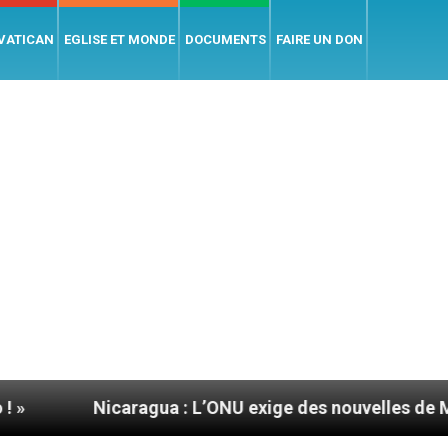
 VATICAN
EGLISE ET MONDE
DOCUMENTS
FAIRE UN DON
icaragua : L’ONU exige des nouvelles de Mgr Mata