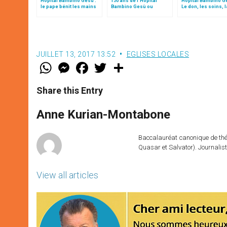
Hôpital Bambino Gesù :
150 ans de l’Hôpital
Hôpital Bambino Ge
le pape bénit les mains
Bambino Gesù ou
Le don, les soins, l
des soignants
"l’imagination de la
communauté
charité", par le card.
Parolin
JUILLET 13, 2017 13:52
EGLISES LOCALES
W
M
F
T
S
h
e
a
w
h
a
s
c
i
a
t
s
e
t
r
Share this Entry
s
e
b
t
e
A
n
o
e
p
g
o
r
Anne Kurian-Montabone
p
e
k
r
Baccalauréat canonique de théo
Quasar et Salvator). Journalist
View all articles