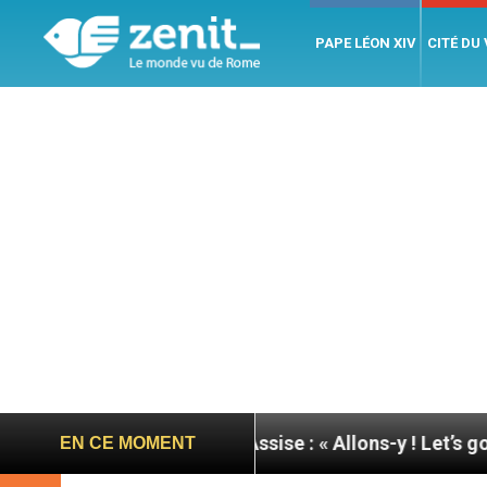
PAPE LÉON XIV
CITÉ DU
née du pape à Assise : « Allons-y ! Let’s go ! »
N
EN CE MOMENT