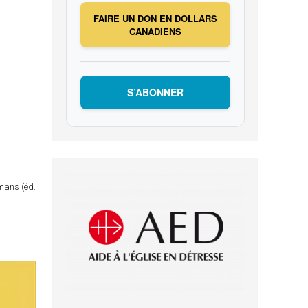
FAIRE UN DON EN DOLLARS
CANADIENS
S’ABONNER
omans (éd.