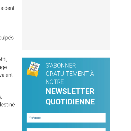
ésident
culpés,
iti,
S'ABONNER
tage
GRATUITEMENT À
vaient
NOTRE
NEWSLETTER
,
QUOTIDIENNE
destiné