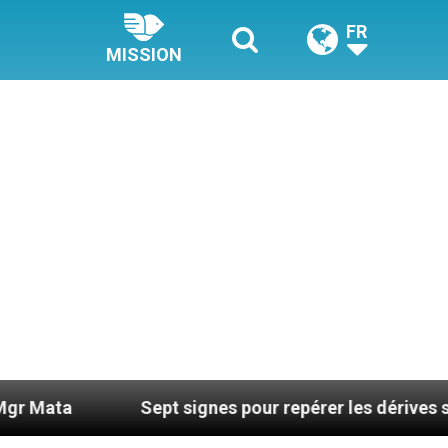
FR
MISSION
Sept signes pour repérer les dérives sectaires du