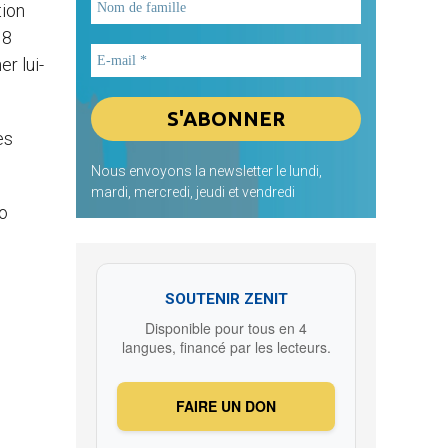
tion
 8
r lui-
es
Nous envoyons la newsletter le lundi,
mardi, mercredi, jeudi et vendredi
lo
SOUTENIR ZENIT
Disponible pour tous en 4
langues, financé par les lecteurs.
FAIRE UN DON