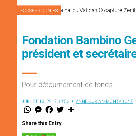
EGLISES LOCALES
Fondation Bambino Ge
président et secrétair
Pour détournement de fonds
JUILLET 13, 2017 13:52
ANNE KURIAN-MONTABONE
W
M
F
T
S
h
e
a
w
h
a
s
c
i
a
t
s
e
t
r
Share this Entry
s
e
b
t
e
A
n
o
e