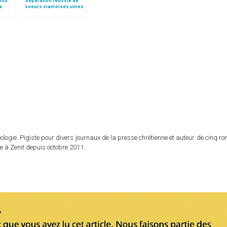
sù :
Séparation réussie de
a
soeurs siamoises unies
par la tête
logie. Pigiste pour divers journaux de la presse chrétienne et auteur de cinq r
e à Zenit depuis octobre 2011.