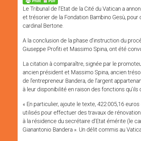
p
g
o
r
p
e
k
Le Tribunal de l’Etat de la Cité du Vatican a anno
r
et trésorier de la Fondation Bambino Gesù, pour 
cardinal Bertone.
A la conclusion de la phase d’instruction du proc
Giuseppe Profiti et Massimo Spina, ont été convo
La citation à comparaître, signée par le promoteu
ancien président et Massimo Spina, ancien trésorie
de l’entrepreneur Bandera, de l’argent appartena
à leur disponibilité en raison des fonctions qu’ils
« En particulier, ajoute le texte, 422.005,16 euros
utilisés pour effectuer des travaux de rénovatio
à la résidence du secrétaire d’Etat émérite (le car
Gianantonio Bandera ». Un délit commis au Vati