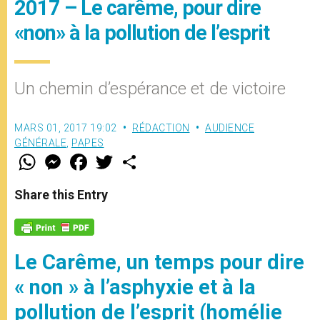
2017 – Le carême, pour dire
«non» à la pollution de l’esprit
Un chemin d’espérance et de victoire
MARS 01, 2017 19:02
RÉDACTION
AUDIENCE
GÉNÉRALE
,
PAPES
W
M
F
T
S
h
e
a
w
h
a
s
c
i
a
t
s
e
t
r
Share this Entry
s
e
b
t
e
A
n
o
e
p
g
o
r
p
e
k
r
Le Carême, un temps pour dire
« non » à l’asphyxie et à la
pollution de l’esprit (homélie