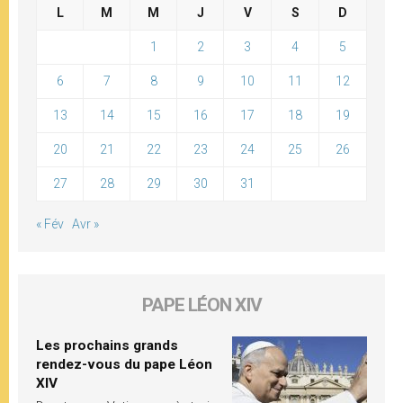
L
M
M
J
V
S
D
1
2
3
4
5
6
7
8
9
10
11
12
13
14
15
16
17
18
19
20
21
22
23
24
25
26
27
28
29
30
31
« Fév
Avr »
PAPE LÉON XIV
Les prochains grands
rendez-vous du pape Léon
XIV