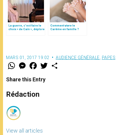
La guerre, c’est faire le
Comment vivre le
choix « de Caïn », déplore
Carême en famille ?
le pape François
MARS 01, 2017 19:02
AUDIENCE GÉNÉRALE
,
PAPES
W
M
F
T
S
h
e
a
w
h
a
s
c
i
a
t
s
e
t
r
Share this Entry
s
e
b
t
e
A
n
o
e
p
g
o
r
Rédaction
p
e
k
r
View all articles