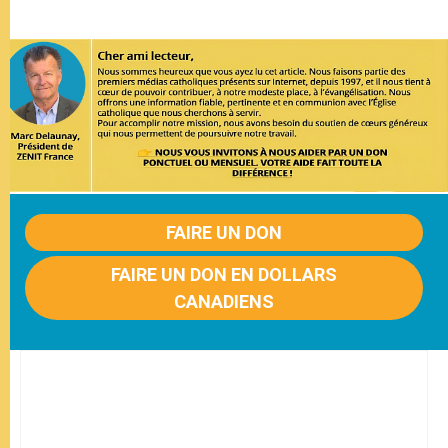
FAIRE UN DON
FAIRE UN DON EN DOLLARS
CANADIENS