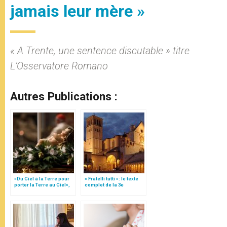
jamais leur mère »
« A Trente, une sentence discutable » titre
L’Osservatore Romano
Autres Publications :
«Du Ciel à la Terre pour
« Fratelli tutti »: le texte
porter la Terre au Ciel»,
complet de la 3e
par Mgr Francesco Follo
encyclique du pape
François