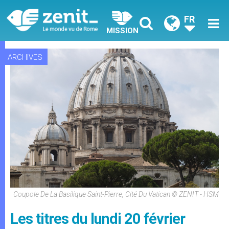
FR
MISSION
ARCHIVES
Coupole De La Basilique Saint-Pierre, Cité Du Vatican © ZENIT - HSM
Les titres du lundi 20 février