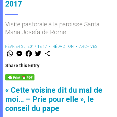
2017
Visite pastorale à la paroisse Santa
Maria Josefa de Rome
FÉVRIER 20, 2017 18:17
RÉDACTION
ARCHIVES
W
M
F
T
S
h
e
a
w
h
a
s
c
i
a
t
s
e
t
r
Share this Entry
s
e
b
t
e
A
n
o
e
p
g
o
r
p
e
k
r
« Cette voisine dit du mal de
moi… – Prie pour elle », le
conseil du pape