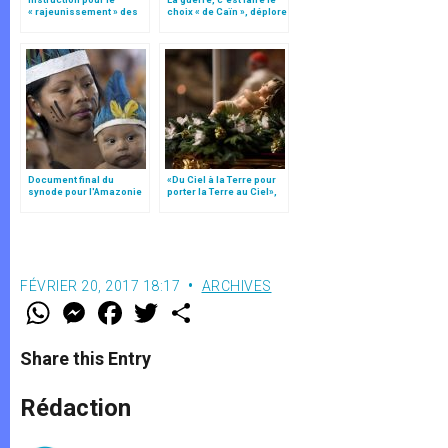
« rajeunissement » des
choix « de Caïn », déplore
paroisses (texte
le pape François
intégral)
Document final du
«Du Ciel à la Terre pour
synode pour l'Amazonie
porter la Terre au Ciel»,
en français: traduction
par Mgr Francesco Follo
non officielle
FÉVRIER 20, 2017 18:17
ARCHIVES
W
M
F
T
S
h
e
a
w
h
a
s
c
i
a
t
s
e
t
r
Share this Entry
s
e
b
t
e
A
n
o
e
p
g
o
r
Rédaction
p
e
k
r