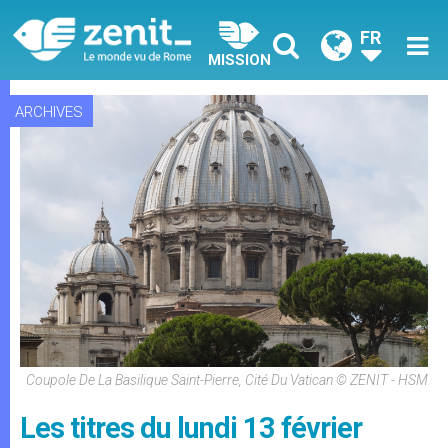
FR
MISSION
ARCHIVES
Coupole De La Basilique Saint-Pierre, Cité Du Vatican © ZENIT - HSM
Les titres du lundi 13 février