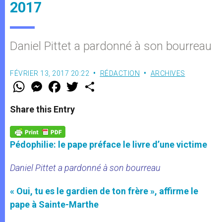
2017
Daniel Pittet a pardonné à son bourreau
FÉVRIER 13, 2017 20:22
RÉDACTION
ARCHIVES
W
M
F
T
S
h
e
a
w
h
a
s
c
i
a
t
s
e
t
r
Share this Entry
s
e
b
t
e
A
n
o
e
p
g
o
r
p
e
k
Pédophilie: le pape préface le livre d’une victime
r
Daniel Pittet a pardonné à son bourreau
« Oui, tu es le gardien de ton frère », affirme le
pape à Sainte-Marthe