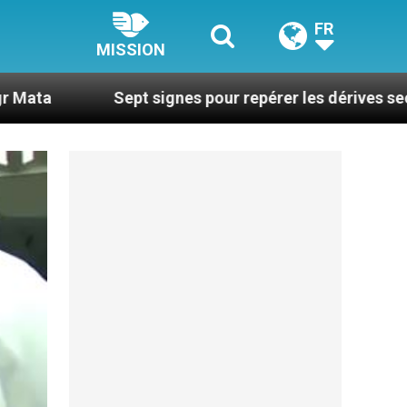
FR
MISSION
Sept signes pour repérer les dérives sectaires du coac