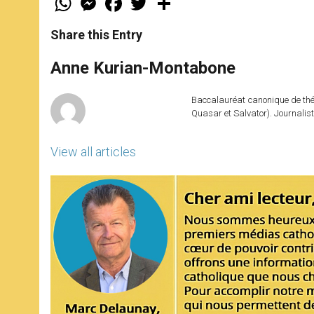
h
e
a
w
h
a
s
c
i
a
t
s
e
t
r
Share this Entry
s
e
b
t
e
A
n
o
e
p
g
o
r
Anne Kurian-Montabone
p
e
k
r
Baccalauréat canonique de théo
Quasar et Salvator). Journalist
View all articles