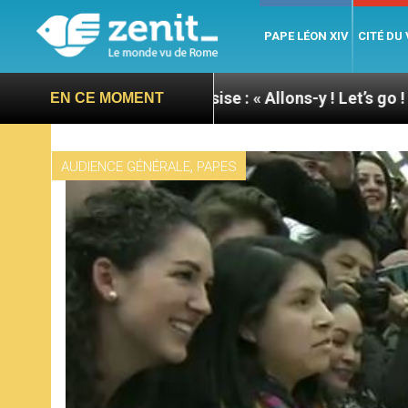
PAPE LÉON XIV
CITÉ DU
u pape à Assise : « Allons-y ! Let’s go ! »
Nicar
EN CE MOMENT
,
AUDIENCE GÉNÉRALE
PAPES