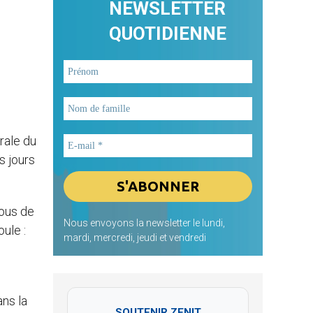
NEWSLETTER
QUOTIDIENNE
rale du
s jours
tous de
Nous envoyons la newsletter le lundi,
ule :
mardi, mercredi, jeudi et vendredi
ans la
SOUTENIR ZENIT