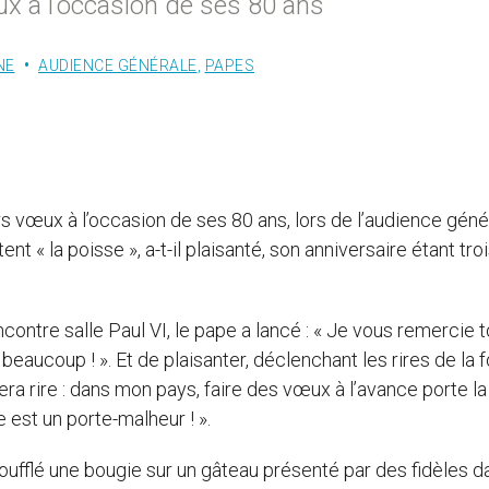
eux à l’occasion de ses 80 ans
NE
AUDIENCE GÉNÉRALE
,
PAPES
rs vœux à l’occasion de ses 80 ans, lors de l’audience géné
« la poisse », a-t-il plaisanté, son anniversaire étant troi
encontre salle Paul VI, le pape a lancé : « Je vous remercie 
aucoup ! ». Et de plaisanter, déclenchant les rires de la fo
era rire : dans mon pays, faire des vœux à l’avance porte la
 est un porte-malheur ! ».
soufflé une bougie sur un gâteau présenté par des fidèles d