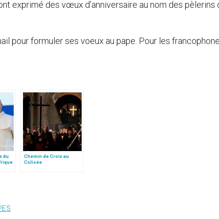
i ont exprimé des vœux d’anniversaire au nom des pèlerins
il pour formuler ses voeux au pape. Pour les francophones
e du
Chemin de Croix au
frique
Colisée
PES