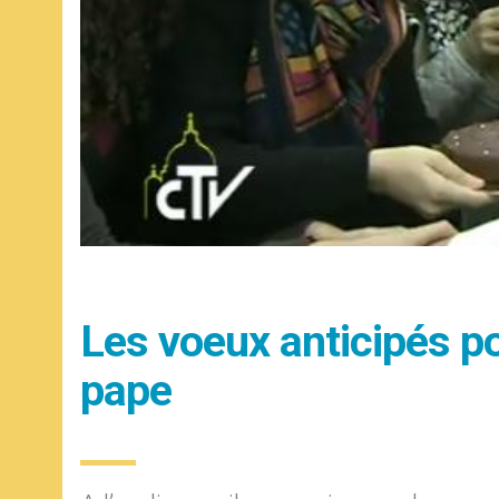
Les voeux anticipés por
pape