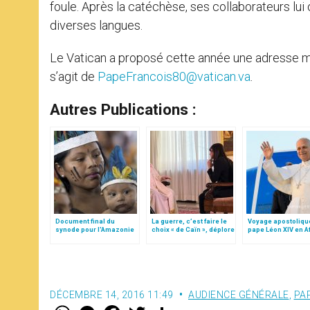
foule. Après la catéchèse, ses collaborateurs lu
diverses langues.
Le Vatican a proposé cette année une adresse ma
s’agit de
PapeFrancois80@vatican.va
.
Autres Publications :
Document final du
La guerre, c’est faire le
Voyage apostoliqu
synode pour l'Amazonie
choix « de Caïn », déplore
pape Léon XIV en A
en français: traduction
le pape François
non officielle
DÉCEMBRE 14, 2016 11:49
AUDIENCE GÉNÉRALE
,
PA
W
M
F
T
S