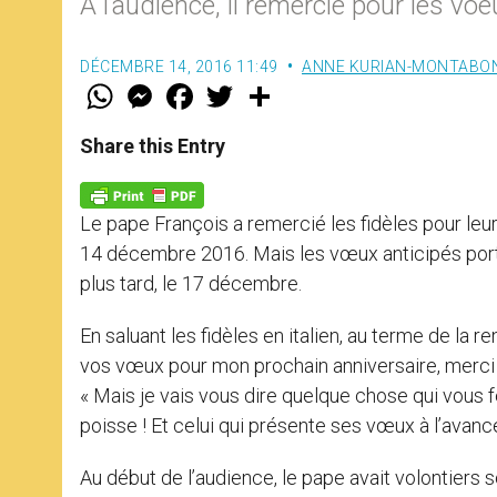
A l’audience, il remercie pour les vo
DÉCEMBRE 14, 2016 11:49
ANNE KURIAN-MONTABO
W
M
F
T
S
h
e
a
w
h
a
s
c
i
a
t
s
e
t
r
Share this Entry
s
e
b
t
e
A
n
o
e
p
g
o
r
p
e
k
Le pape François a remercié les fidèles pour leu
r
14 décembre 2016. Mais les vœux anticipés portent 
plus tard, le 17 décembre.
En saluant les fidèles en italien, au terme de la r
vos vœux pour mon prochain anniversaire, merci be
« Mais je vais vous dire quelque chose qui vous f
poisse ! Et celui qui présente ses vœux à l’avance
Au début de l’audience, le pape avait volontiers 