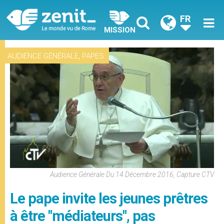
FR
MISSION
,
AUDIENCE GÉNÉRALE
PAPES
Audience Générale Du 14 Décembre 2016, Capture CTV
Le pape invite les jeunes prêtres
à être "médiateurs", pas