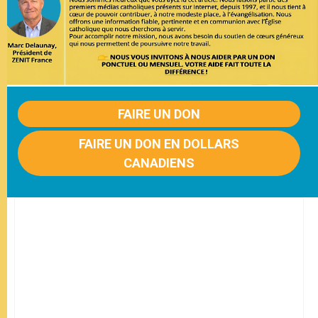
FAIRE UN DON
FAIRE UN DON EN DOLLARS
CANADIENS