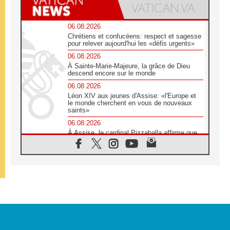
06.08.2026
Chrétiens et confucéens: respect et sagesse
pour relever aujourd'hui les «défis urgents»
06.08.2026
À Sainte-Marie-Majeure, la grâce de Dieu
descend encore sur le monde
06.08.2026
Léon XIV aux jeunes d'Assise: «l'Europe et
le monde cherchent en vous de nouveaux
saints»
06.08.2026
À Assise, le cardinal Pizzaballa affirme que
«les chrétiens veulent la paix»
06.08.2026
Au Mexique, le cardinal Parolin invite à être
aux côtés des marginalisées
06.08.2026
À Assise, le Pape invite les jeunes à
«construire la civilisation de l'amour»
05.08.2026
La visite du Pape en Argentine portera «un
message de paix et de dignité humaine»