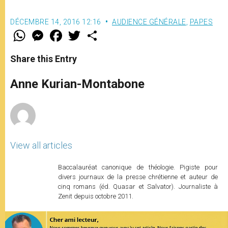
DÉCEMBRE 14, 2016 12:16
AUDIENCE GÉNÉRALE
,
PAPES
W
M
F
T
S
h
e
a
w
h
a
s
c
i
a
t
s
e
t
r
Share this Entry
s
e
b
t
e
A
n
o
e
p
g
o
r
Anne Kurian-Montabone
p
e
k
r
View all articles
Baccalauréat canonique de théologie. Pigiste pour
divers journaux de la presse chrétienne et auteur de
cinq romans (éd. Quasar et Salvator). Journaliste à
Zenit depuis octobre 2011.