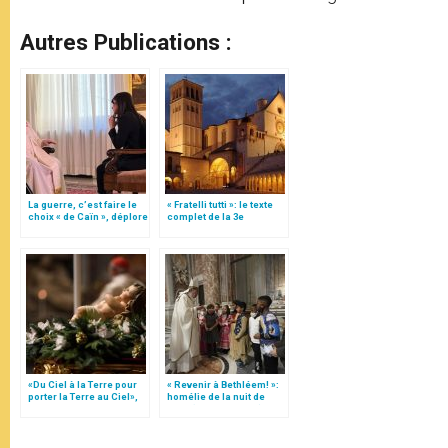
Autres Publications :
La guerre, c’est faire le
« Fratelli tutti »: le texte
choix « de Caïn », déplore
complet de la 3e
le pape François
encyclique du pape
François
«Du Ciel à la Terre pour
« Revenir à Bethléem! »:
porter la Terre au Ciel»,
homélie de la nuit de
par Mgr Francesco Follo
Noël (texte complet)