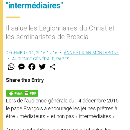
"intermédiaires"
Il salue les Légionnaires du Christ et
les séminaristes de Brescia
DÉCEMBRE 14, 2016 12:16
ANNE KURIAN-MONTABONE
AUDIENCE GÉNÉRALE
,
PAPES
W
M
F
T
S
h
e
a
w
h
a
s
c
i
a
t
s
e
t
r
Share this Entry
s
e
b
t
e
A
n
o
e
p
g
o
r
p
e
k
Lors de l’audience générale du 14 décembre 2016,
r
le pape François a encouragé les jeunes prêtres à
être « médiateurs », et non pas « intermédiaires ».
Après la catéchèse, le pape a en effet salué les