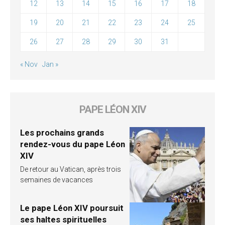
12
13
14
15
16
17
18
19
20
21
22
23
24
25
26
27
28
29
30
31
« Nov
Jan »
PAPE LÉON XIV
Les prochains grands
rendez-vous du pape Léon
XIV
De retour au Vatican, après trois
semaines de vacances
Le pape Léon XIV poursuit
ses haltes spirituelles