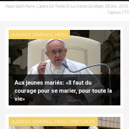
Place Saint-Pierre, L'arbre De Trente Et La Crèche De Malte, 28 Déc. 2016,
Capture CTV
,
AUDIENCE GÉNÉRALE
PAPES
Aux jeunes mariés: «Il faut du
courage pour se marier, pour toute la
vie»
,
,
AUDIENCE GÉNÉRALE
PAPES
SPIRITUALITÉ