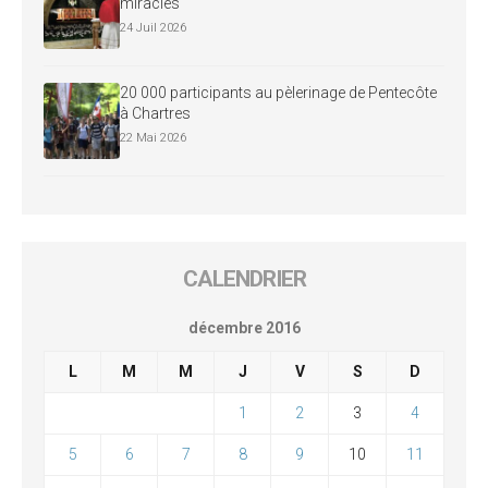
miracles
24 Juil 2026
20 000 participants au pèlerinage de Pentecôte
à Chartres
22 Mai 2026
CALENDRIER
décembre 2016
L
M
M
J
V
S
D
1
2
3
4
5
6
7
8
9
10
11