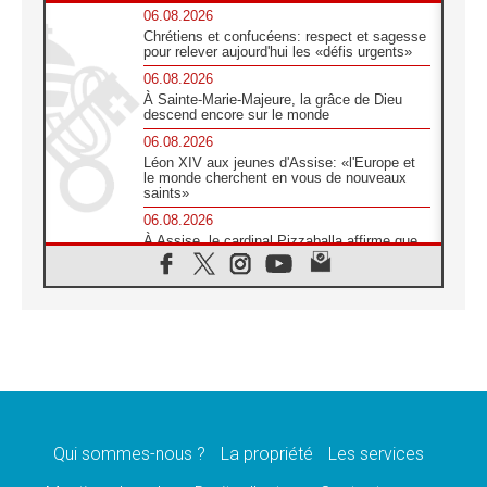
06.08.2026
Chrétiens et confucéens: respect et sagesse
pour relever aujourd'hui les «défis urgents»
06.08.2026
À Sainte-Marie-Majeure, la grâce de Dieu
descend encore sur le monde
06.08.2026
Léon XIV aux jeunes d'Assise: «l'Europe et
le monde cherchent en vous de nouveaux
saints»
06.08.2026
À Assise, le cardinal Pizzaballa affirme que
«les chrétiens veulent la paix»
06.08.2026
Au Mexique, le cardinal Parolin invite à être
aux côtés des marginalisées
06.08.2026
À Assise, le Pape invite les jeunes à
«construire la civilisation de l'amour»
05.08.2026
La visite du Pape en Argentine portera «un
message de paix et de dignité humaine»
Qui sommes-nous ?
La propriété
Les services
05.08.2026