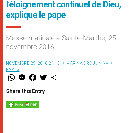
l’éloignement continuel de Dieu,
explique le pape
Messe matinale à Sainte-Marthe, 25
novembre 2016
NOVEMBRE 25, 2016 21:13
MARINA DROUJININA
PAPES
W
M
F
T
S
h
e
a
w
h
a
s
c
i
a
t
s
e
t
r
Share this Entry
s
e
b
t
e
A
n
o
e
p
g
o
r
p
e
k
r