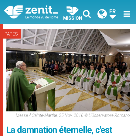
FR
MISSION
PAPES
Messe À Sainte-Marthe, 25 Nov. 2016 © L'Osservatore Romano
La damnation éternelle, c'est