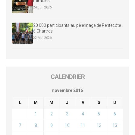
miracles
24 Juil 2026
20 000 participants au pèlerinage de Pentecôte
à Chartres
22 Mai 2026
CALENDRIER
novembre 2016
L
M
M
J
V
S
D
1
2
3
4
5
6
7
8
9
10
11
12
13