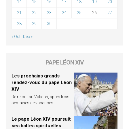
14
15
16
17
18
19
20
21
22
23
24
25
26
27
28
29
30
« Oct
Déc »
PAPE LÉON XIV
Les prochains grands
rendez-vous du pape Léon
XIV
De retour au Vatican, après trois
semaines de vacances
Le pape Léon XIV poursuit
ses haltes spirituelles