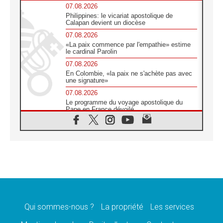
07.08.2026
Philippines: le vicariat apostolique de
Calapan devient un diocèse
07.08.2026
«La paix commence par l'empathie» estime
le cardinal Parolin
07.08.2026
En Colombie, «la paix ne s'achète pas avec
une signature»
07.08.2026
Le programme du voyage apostolique du
Pape en France dévoilé
07.08.2026
1ère Conférence continentale sur l'éducation
catholique en Afrique
07.08.2026
Un logo symbolique pour la venue du Pape
en France
07.08.2026
Cardinal Rossi: «La venue du Pape Léon en
Argentine est un hommage à François»
Qui sommes-nous ?
La propriété
Les services
07.08.2026
Hiroshima et Nagasaki, 81 ans après,