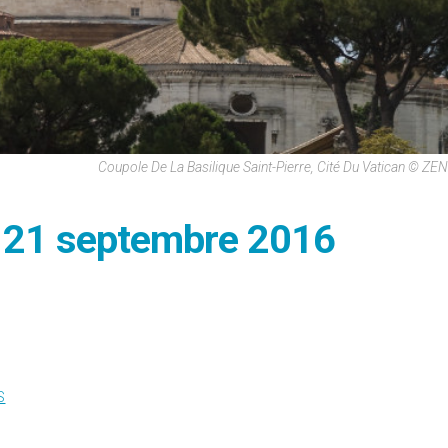
Coupole De La Basilique Saint-Pierre, Cité Du Vatican © ZE
i 21 septembre 2016
S