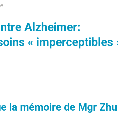
be
ontre Alzheimer:
oins « imperceptibles 
lue la mémoire de Mgr Zhu