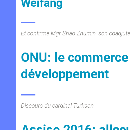
Weifang
Et confirme Mgr Shao Zhumin, son coadju
ONU: le commerce é
développement
Discours du cardinal Turkson
Assise 2016: allocu