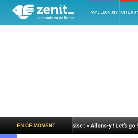
PAPE LÉON XIV
CITÉ DU
e du pape à Assise : « Allons-y ! Let’s go ! »
Nica
EN CE MOMENT