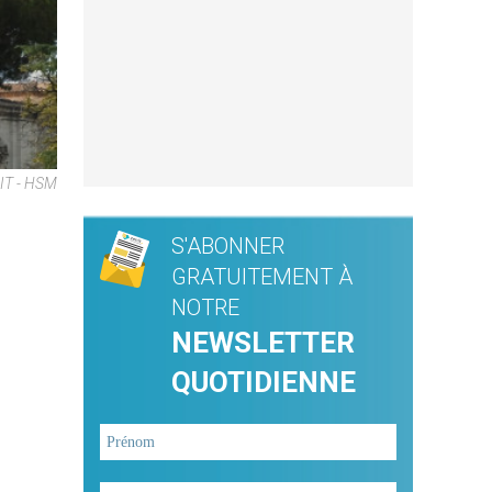
NIT - HSM
S'ABONNER
GRATUITEMENT À
NOTRE
NEWSLETTER
QUOTIDIENNE