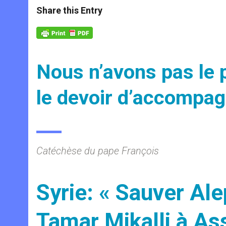
t
s
e
t
r
Share this Entry
s
e
b
t
e
A
n
o
e
p
g
o
r
p
e
k
r
Nous n’avons pas le
le devoir d’accompa
Catéchèse du pape François
Syrie: « Sauver Al
Tamar Mikalli à As