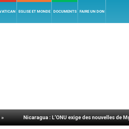
 VATICAN
EGLISE ET MONDE
DOCUMENTS
FAIRE UN DON
ragua : L’ONU exige des nouvelles de Mgr Mata