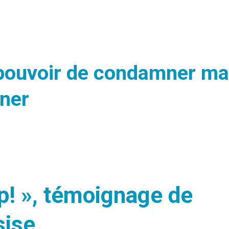
 pouvoir de condamner ma
gner
ep! », témoignage de
sise