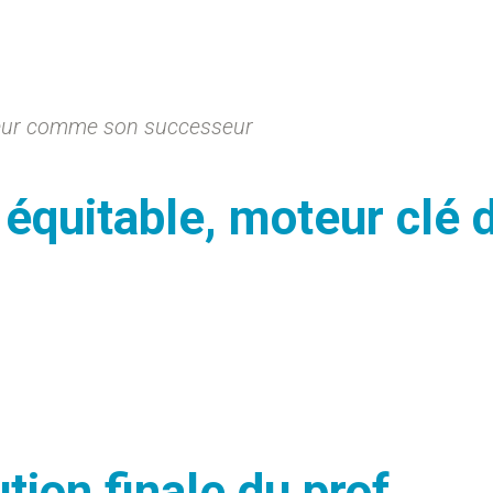
teur comme son successeur
quitable, moteur clé 
tion finale du prof.