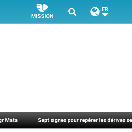
FR
MISSION
Sept signes pour repérer les dérives sectaires du co