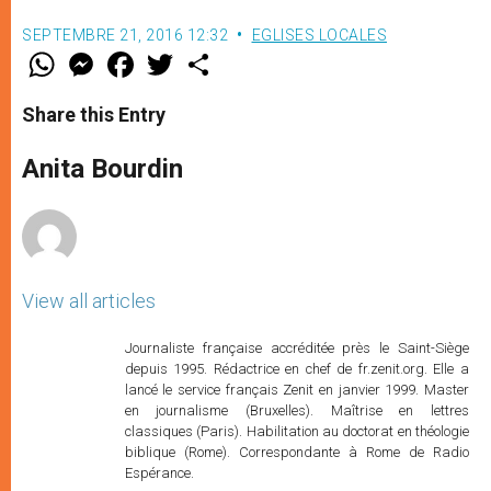
SEPTEMBRE 21, 2016 12:32
EGLISES LOCALES
W
M
F
T
S
h
e
a
w
h
a
s
c
i
a
t
s
e
t
r
Share this Entry
s
e
b
t
e
A
n
o
e
p
g
o
r
Anita Bourdin
p
e
k
r
View all articles
Journaliste française accréditée près le Saint-Siège
depuis 1995. Rédactrice en chef de fr.zenit.org. Elle a
lancé le service français Zenit en janvier 1999. Master
en journalisme (Bruxelles). Maîtrise en lettres
classiques (Paris). Habilitation au doctorat en théologie
biblique (Rome). Correspondante à Rome de Radio
Espérance.