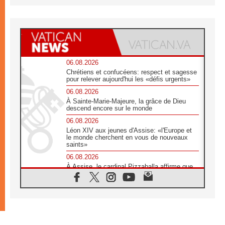
06.08.2026
Chrétiens et confucéens: respect et sagesse
pour relever aujourd'hui les «défis urgents»
06.08.2026
À Sainte-Marie-Majeure, la grâce de Dieu
descend encore sur le monde
06.08.2026
Léon XIV aux jeunes d'Assise: «l'Europe et
le monde cherchent en vous de nouveaux
saints»
06.08.2026
À Assise, le cardinal Pizzaballa affirme que
«les chrétiens veulent la paix»
06.08.2026
Au Mexique, le cardinal Parolin invite à être
aux côtés des marginalisées
06.08.2026
À Assise, le Pape invite les jeunes à