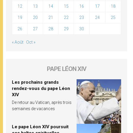
12
13
14
15
16
17
18
19
20
21
22
23
24
25
26
27
28
29
30
« Août
Oct »
PAPE LÉON XIV
Les prochains grands
rendez-vous du pape Léon
XIV
De retour au Vatican, après trois
semaines de vacances
Le pape Léon XIV poursuit
ses haltes spirituelles