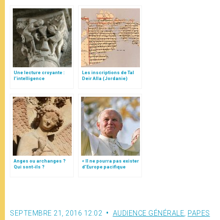
Une lecture croyante :
Les inscriptions de Tal
l’intelligence
Deir Alla (Jordanie)
typologique des deux
Testaments
Anges ou archanges ?
« Il ne pourra pas exister
Qui sont-ils ?
d’Europe pacifique
sans… »: l’Ukraine, dans
la vision de Jean-Paul II
SEPTEMBRE 21, 2016 12:02
AUDIENCE GÉNÉRALE
,
PAPES