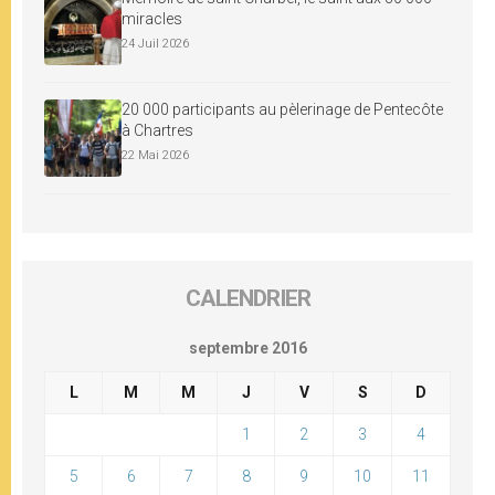
miracles
24 Juil 2026
20 000 participants au pèlerinage de Pentecôte
à Chartres
22 Mai 2026
CALENDRIER
septembre 2016
L
M
M
J
V
S
D
1
2
3
4
5
6
7
8
9
10
11