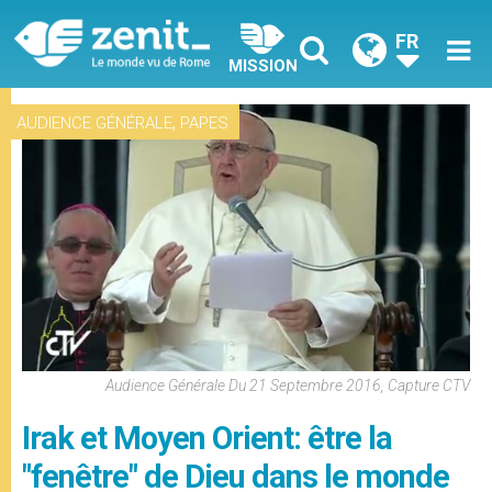
FR
MISSION
,
AUDIENCE GÉNÉRALE
PAPES
Audience Générale Du 21 Septembre 2016, Capture CTV
Irak et Moyen Orient: être la
"fenêtre" de Dieu dans le monde