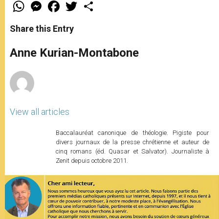
W
M
F
T
S
h
e
a
w
h
a
s
c
i
a
t
s
e
t
r
Share this Entry
s
e
b
t
e
A
n
o
e
p
g
o
r
Anne Kurian-Montabone
p
e
k
r
View all articles
Baccalauréat canonique de théologie. Pigiste pour
divers journaux de la presse chrétienne et auteur de
cinq romans (éd. Quasar et Salvator). Journaliste à
Zenit depuis octobre 2011.