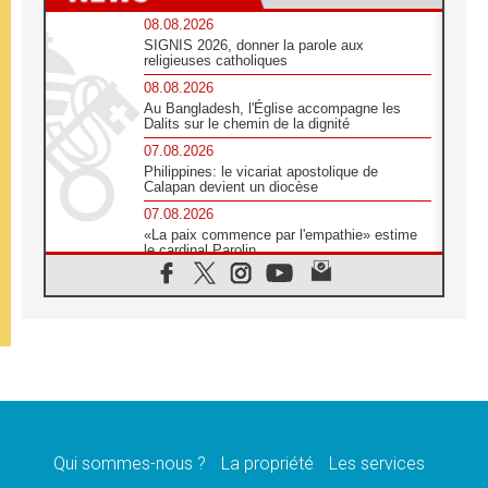
08.08.2026
SIGNIS 2026, donner la parole aux
religieuses catholiques
08.08.2026
Au Bangladesh, l'Église accompagne les
Dalits sur le chemin de la dignité
07.08.2026
Philippines: le vicariat apostolique de
Calapan devient un diocèse
07.08.2026
«La paix commence par l'empathie» estime
le cardinal Parolin
07.08.2026
En Colombie, «la paix ne s'achète pas avec
une signature»
07.08.2026
Le programme du voyage apostolique du
Pape en France dévoilé
07.08.2026
1ère Conférence continentale sur l'éducation
catholique en Afrique
Qui sommes-nous ?
La propriété
Les services
07.08.2026
Un logo symbolique pour la venue du Pape