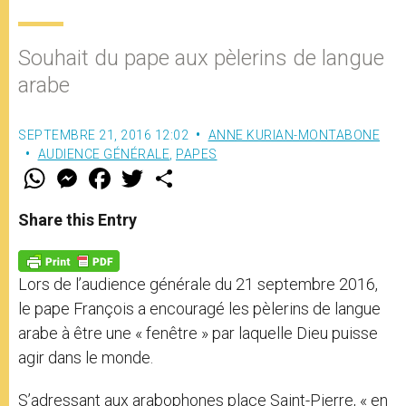
Souhait du pape aux pèlerins de langue
arabe
SEPTEMBRE 21, 2016 12:02
ANNE KURIAN-MONTABONE
AUDIENCE GÉNÉRALE
,
PAPES
W
M
F
T
S
h
e
a
w
h
a
s
c
i
a
t
s
e
t
r
Share this Entry
s
e
b
t
e
A
n
o
e
p
g
o
r
p
e
k
Lors de l’audience générale du 21 septembre 2016,
r
le pape François a encouragé les pèlerins de langue
arabe à être une « fenêtre » par laquelle Dieu puisse
agir dans le monde.
S’adressant aux arabophones place Saint-Pierre, « en