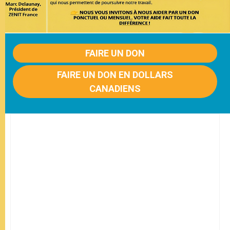
FAIRE UN DON
FAIRE UN DON EN DOLLARS
CANADIENS