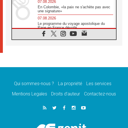
07.08.2026
En Colombie, «la paix ne s'achète pas avec
une signature»
07.08.2026
Le programme du voyage apostolique du
Pape en France dévoilé
07.08.2026
1ère Conférence continentale sur l'éducation
catholique en Afrique
07.08.2026
Un logo symbolique pour la venue du Pape
en France
07.08.2026
Cardinal Rossi: «La venue du Pape Léon en
Argentine est un hommage à François»
Qui sommes-nous ?
La propriété
Les services
07.08.2026
Hiroshima et Nagasaki, 81 ans après,
Mentions Legales
Droits d’auteur
Contactez-nous
lancement des «dix jours de prière pour la
paix»
06.08.2026
Préparatifs des JMJ 2027 à Séoul: «c'est
passionnant et l'impatience est immense!»
06.08.2026
Chrétiens et confucéens: respect et sagesse