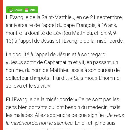
A
n
o
e
p
g
o
r
p
e
k
L’Evangile de la Saint-Matthieu, en ce 21 septembre,
r
anniversaire de l’appel du pape François, à 16 ans,
montre la docilité de Lévi (ou Matthieu, cf. ch. 9, 9-
13) à l’appel de Jésus et l’Evangile de la miséricorde.
La docilité à l’appel de Jésus et à son regard:
« Jésus sortit de Capharnaüm et vit, en passant, un
homme, du nom de Matthieu, assis à son bureau de
collecteur d’impôts. Il lui dit : « Suis-moi. » L’homme
se leva et le suivit. »
Et l’Evangile de la miséricorde: « Ce ne sont pas les
gens bien portants qui ont besoin du médecin, mais
les malades. Allez apprendre ce que signifie :
Je veux
la miséricorde, non le sacrifice.
En effet, je ne suis