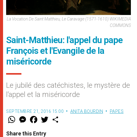
La Vocation De Saint Matthieu, Le Caravage (1571-1610) WIKIMEDIA
COMMONS
Saint-Matthieu: l'appel du pape
François et l'Evangile de la
miséricorde
Le jubilé des catéchistes, le mystère de
l’appel et la miséricorde
SEPTEMBRE 21, 2016 15:00
ANITA BOURDIN
PAPES
W
M
F
T
S
h
e
a
w
h
a
s
c
i
a
t
s
e
t
r
Share this Entry
s
e
b
t
e