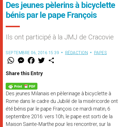
Des jeunes pèlerins à bicyclette
bénis par le pape François
Ils ont participé à la JMJ de Cracovie
SEPTEMBRE 06, 2016 15:39
RÉDACTION
PAPES
W
M
F
T
S
h
e
a
w
h
a
s
c
i
a
t
s
e
t
r
Share this Entry
s
e
b
t
e
A
n
o
e
p
g
o
r
p
e
k
Des jeunes Milanais en pèlerinage à bicyclette à
r
Rome dans le cadre du Jubilé de la miséricorde ont
été bénis par le pape François ce mardi matin, 6
septembre 2016: vers 10h, le pape est sorti de la
Maison Sainte-Marthe pour les rencontrer, sur la