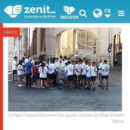
FR
MISSION
PAPES
Le Pape François Rencontre Des Jeunes Cyclistes De Milan © Radio
Vatican