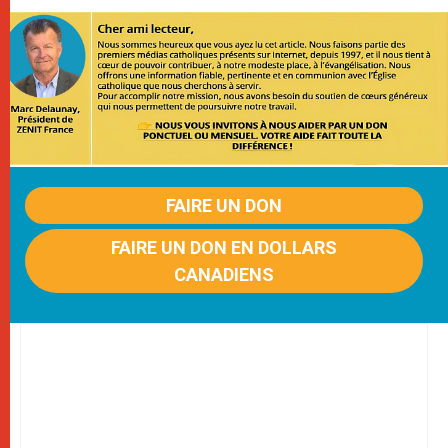
FAIRE UN DON
FAIRE UN DON EN DOLLARS
CANADIENS