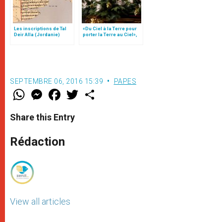
Les inscriptions de Tal
«Du Ciel à la Terre pour
Deir Alla (Jordanie)
porter la Terre au Ciel»,
par Mgr Francesco Follo
SEPTEMBRE 06, 2016 15:39
PAPES
W
M
F
T
S
h
e
a
w
h
a
s
c
i
a
t
s
e
t
r
Share this Entry
s
e
b
t
e
A
n
o
e
p
g
o
r
Rédaction
p
e
k
r
View all articles