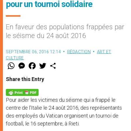
pour un tournoi solidaire
En faveur des populations frappées par
le séisme du 24 août 2016
SEPTEMBRE 06, 2016 12:14
RÉDACTION
ART ET
CULTURE
W
M
F
T
S
h
e
a
w
h
a
s
c
i
a
t
s
e
t
r
Share this Entry
s
e
b
t
e
A
n
o
e
p
g
o
r
p
e
k
Pour aider les victimes du séisme qui a frappé le
r
centre de l’Italie le 24 août 2016, des représentants
des employés du Vatican organisent un tournoi de
football, le 16 septembre, à Rieti.