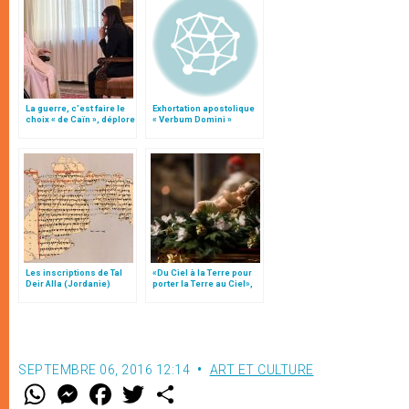
La guerre, c’est faire le
Exhortation apostolique
choix « de Caïn », déplore
« Verbum Domini »
le pape François
Les inscriptions de Tal
«Du Ciel à la Terre pour
Deir Alla (Jordanie)
porter la Terre au Ciel»,
par Mgr Francesco Follo
SEPTEMBRE 06, 2016 12:14
ART ET CULTURE
W
M
F
T
S
h
e
a
w
h