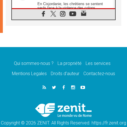
En Cisjordanie, les chrétiens se sentent
seuls face à la violence des colons
08.08.2026
Léon XIV au sanctuaire de Notre Dame du
Bon Conseil à Genazzano en septembre
08.08.2026
Léon XIV: Sainte Agathe aide à contempler
la victoire de l'amour sur la mort
08.08.2026
«Relancer l'empathie», le projet Triennal d'art
des Universités catholiques
Qui sommes-nous ?
La propriété
Les services
08.08.2026
Signis 2026, donner la parole aux religieuses
Mentions Legales
Droits d’auteur
Contactez-nous
catholiques
08.08.2026
Au Bangladesh, l'Église accompagne les
Dalits sur le chemin de la dignité
07.08.2026
Philippines: le vicariat apostolique de
Calapan devient un diocèse
Copyright © 2026 ZENIT. All Rights Reserved. https://fr.zenit.org